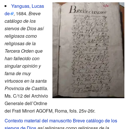
Yanguas, Lucas
de
, 1684.
Breve
catálogo de los
siervos de Dios así
religiosos como
religiosas de la
Tercera Orden que
han fallecido con
singular opinión y
fama de muy
virtuosos en la santa
Provincia de Castilla
.
Ms. C/12 del Archivio
Generale dell’Ordine
dei Frati Minori AGOFM, Roma, fols. 25v-26r.
Contexto material del manuscrito Breve catálogo de los
siervos de Dios
así religiosos como religiosas de la