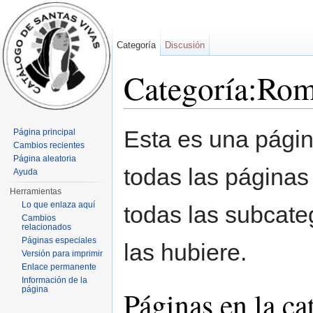
Categoría
Discusión
Categoría:Ro
Saltar a:
navegación
,
buscar
Esta es una pági
Página principal
Cambios recientes
Página aleatoria
todas las páginas
Ayuda
Herramientas
Lo que enlaza aquí
todas las subcate
Cambios
relacionados
Páginas especiales
las hubiere.
Versión para imprimir
Enlace permanente
Información de la
página
Páginas en la c