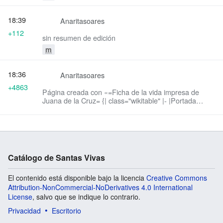
18:39
Anaritasoares
+112
sin resumen de edición
m
18:36
Anaritasoares
+4863
Página creada con «=Ficha de la vida impresa de
Juana de la Cruz= {| class="wikitable" |- |Portada
||Historia,│vida, y milagros,│éxtasis, y revelacio-│nes
de la b...»
Catálogo de Santas Vivas
El contenido está disponible bajo la licencia
Creative Commons
Attribution-NonCommercial-NoDerivatives 4.0 International
License
, salvo que se indique lo contrario.
Privacidad
Escritorio