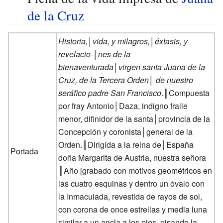
de la Cruz
Historia,│vida, y milagros,│éxtasis, y
revelacio-│nes de la
bienaventurada│virgen santa Juana de la
Cruz, de la Tercera Orden│ de nuestro
seráfico padre San Francisco
.║Compuesta
por fray Antonio│Daza, indigno fraile
menor, difinidor de la santa│provincia de la
Concepción y coronista│general de la
Orden.║Dirigida a la reina de│España
Portada
doña Margarita de Austria, nuestra señora
║Año [grabado con motivos geométricos en
las cuatro esquinas y dentro un óvalo con
la Inmaculada, revestida de rayos de sol,
con corona de once estrellas y media luna
similar a un ancla a los pies, pisando la