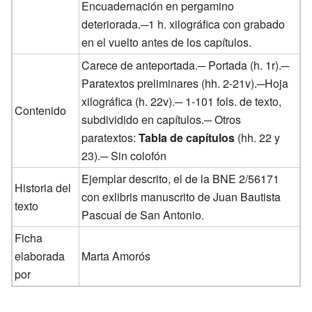
Encuadernación en pergamino
deteriorada.─1 h. xilográfica con grabado
en el vuelto antes de los capítulos.
Carece de anteportada.─ Portada (h. 1r).─
Paratextos preliminares (hh. 2-21v).─Hoja
xilográfica (h. 22v).─ 1-101 fols. de texto,
Contenido
subdividido en capítulos.─ Otros
paratextos:
Tabla de capítulos
(hh. 22 y
23).─ Sin colofón
Ejemplar descrito, el de la BNE 2/56171
Historia del
con exlibris manuscrito de Juan Bautista
texto
Pascual de San Antonio.
Ficha
elaborada
Marta Amorós
por