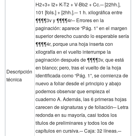
H2+3+ I2+ K-T2 + V-Bb2 + Cc.─ [22hh.],
101 [fols.] + [2hh.].─ 1 h. xilográfica entre
¶¶¶¶3v y ¶¶¶¶4r─ Errores en la
paginación: aparece “Pág. 1” en el margen
superior derecho cuando lo esperable sería
¶¶¶¶4r, porque una hoja inserta con
xilografía en el vuelto interrumpe la
paginación después de ¶¶¶¶3v, que está
en blanco; pero, tras el vuelto de la hoja
Descripción
identificada como “Pág. 1”, se comienza de
técnica
nuevo a foliar desde el principio y abajo
podemos observar que empieza el
cuaderno A. Además, las 6 primeras hojas
carecen de signaturas y de foliación─ Letra
redonda en su mayoría, casi todos los
títulos de preliminares y todos los de
capítulos en cursiva.─ Caja: 32 líneas.─