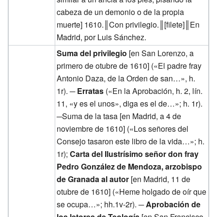
cabeza de un demonio o de la propia
muerte] 1610.║Con privilegio.║[filete]║En
Madrid, por Luis Sánchez.
Suma del privilegio
[en San Lorenzo, a
primero de otubre de 1610] («El padre fray
Antonio Daza, de la Orden de san…», h.
1r). ─
Erratas
(«En la Aprobación, h. 2, lín.
11, «y es el unos», diga es el de…»; h. 1r).
─Suma de la tasa [en Madrid, a 4 de
noviembre de 1610] («Los señores del
Consejo tasaron este libro de la vida…»; h.
1r);
Carta del Ilustrísimo señor don fray
Pedro González de Mendoza, arzobispo
de Granada al autor
[en Madrid, 11 de
otubre de 1610] («Heme holgado de oír que
se ocupa…»; hh.1v-2r). ─
Aprobación de
los letores de Teología
[en San Francisco