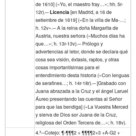
de 1610] («Yo, el maestro fray…»; hh. 5r-
12r).─
Licencia
[en Madrid, a 16 de
setiembre de 1619] («En la villa de Ma-…;
h. 12v».─ A la reina doña Margarita de
Austria, nuestra señora («Muchos días ha
que…»; h. 13r-13v).─ Prólogo y
advertencias al letor, donde se declara qué
cosa sea visión, éxtasis, raptos, y otras
cosas importantísimas para el
entendimiento desta historia («Con lenguas
de serafines…; h. 14r-18r).─ [Grabado con
Juana abrazada a la Cruz y el ángel Laruel
Áureo presentando las cuentas al Señor
para que las bendiga] («La Vuestra Merced
y sierva de Dios sor Juana de la Cruz,
religiosa del Orden Tercera de…»; h. 18v).
4.º─Cotejo: ¶-¶¶¶2 + ¶¶¶¶2+3 +A-G2 +