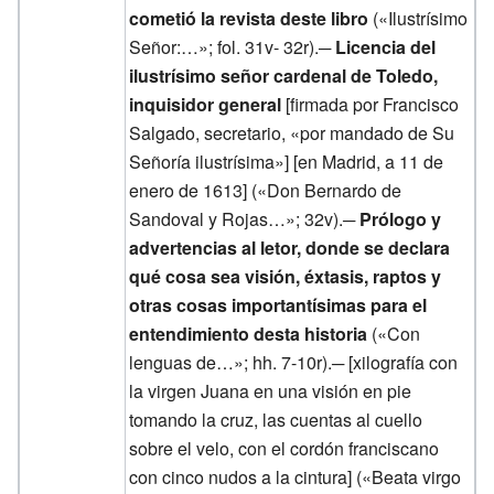
cometió la revista deste libro
(«Ilustrísimo
Señor:…»; fol. 31v- 32r).─
Licencia del
ilustrísimo señor cardenal de Toledo,
inquisidor general
[firmada por Francisco
Salgado, secretario, «por mandado de Su
Señoría ilustrísima»] [en Madrid, a 11 de
enero de 1613] («Don Bernardo de
Sandoval y Rojas…»; 32v).─
Prólogo y
advertencias al letor, donde se declara
qué cosa sea visión, éxtasis, raptos y
otras cosas importantísimas para el
entendimiento desta historia
(«Con
lenguas de…»; hh. 7-10r).─ [xilografía con
la virgen Juana en una visión en pie
tomando la cruz, las cuentas al cuello
sobre el velo, con el cordón franciscano
con cinco nudos a la cintura] («Beata virgo