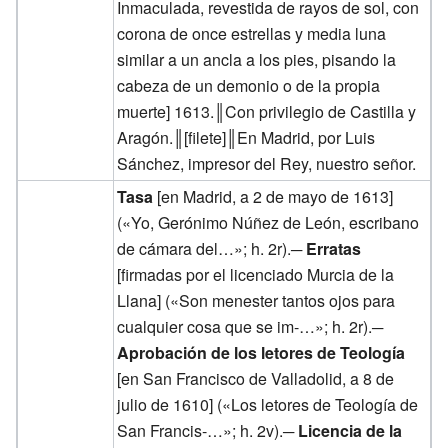
Inmaculada, revestida de rayos de sol, con
corona de once estrellas y media luna
similar a un ancla a los pies, pisando la
cabeza de un demonio o de la propia
muerte] 1613.║Con privilegio de Castilla y
Aragón.║[filete]║En Madrid, por Luis
Sánchez, impresor del Rey, nuestro señor.
Tasa
[en Madrid, a 2 de mayo de 1613]
(«Yo, Gerónimo Núñez de León, escribano
de cámara del…»; h. 2r).─
Erratas
[firmadas por el licenciado Murcia de la
Llana] («Son menester tantos ojos para
cualquier cosa que se im-…»; h. 2r).─
Aprobación de los letores de Teología
[en San Francisco de Valladolid, a 8 de
julio de 1610] («Los letores de Teología de
San Francis-…»; h. 2v).─
Licencia de la