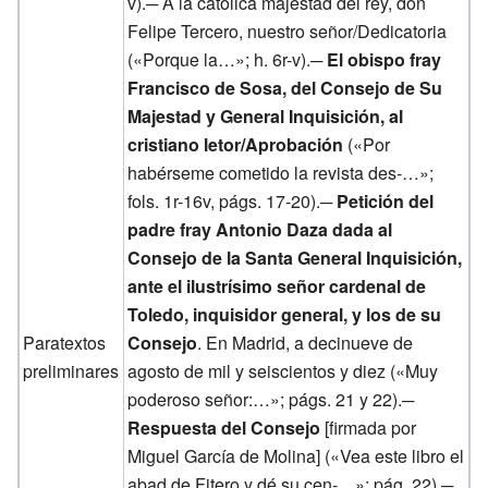
v).─ A la católica majestad del rey, don
Felipe Tercero, nuestro señor/Dedicatoria
(«Porque la…»; h. 6r-v).─
El obispo fray
Francisco de Sosa, del Consejo de Su
Majestad y General Inquisición, al
cristiano letor/Aprobación
(«Por
habérseme cometido la revista des-…»;
fols. 1r-16v, págs. 17-20).─
Petición del
padre fray Antonio Daza dada al
Consejo de la Santa General Inquisición,
ante el ilustrísimo señor cardenal de
Toledo, inquisidor general, y los de su
Paratextos
Consejo
. En Madrid, a decinueve de
preliminares
agosto de mil y seiscientos y diez («Muy
poderoso señor:…»; págs. 21 y 22).─
Respuesta del Consejo
[firmada por
Miguel García de Molina] («Vea este libro el
abad de Fitero y dé su cen-…»; pág. 22).─