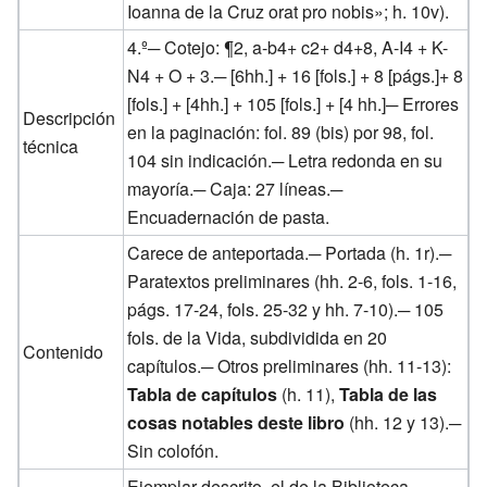
Ioanna de la Cruz orat pro nobis»; h. 10v).
4.º─ Cotejo: ¶2, a-b4+ c2+ d4+8, A-I4 + K-
N4 + O + 3.─ [6hh.] + 16 [fols.] + 8 [págs.]+ 8
[fols.] + [4hh.] + 105 [fols.] + [4 hh.]─ Errores
Descripción
en la paginación: fol. 89 (bis) por 98, fol.
técnica
104 sin indicación.─ Letra redonda en su
mayoría.─ Caja: 27 líneas.─
Encuadernación de pasta.
Carece de anteportada.─ Portada (h. 1r).─
Paratextos preliminares (hh. 2-6, fols. 1-16,
págs. 17-24, fols. 25-32 y hh. 7-10).─ 105
fols. de la Vida, subdividida en 20
Contenido
capítulos.─ Otros preliminares (hh. 11-13):
Tabla de capítulos
(h. 11),
Tabla de las
cosas notables deste libro
(hh. 12 y 13).─
Sin colofón.
Ejemplar descrito, el de la Biblioteca