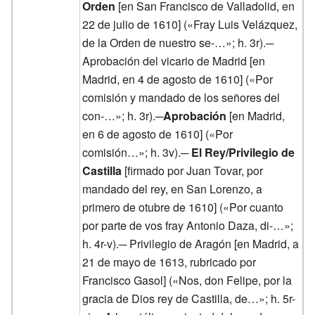
Orden
[en San Francisco de Valladolid, en
22 de julio de 1610] («Fray Luis Velázquez,
de la Orden de nuestro se-…»; h. 3r).─
Aprobación del vicario de Madrid [en
Madrid, en 4 de agosto de 1610] («Por
comisión y mandado de los señores del
con-…»; h. 3r).─
Aprobación
[en Madrid,
en 6 de agosto de 1610] («Por
comisión…»; h. 3v).─
El Rey/Privilegio de
Castilla
[firmado por Juan Tovar, por
mandado del rey, en San Lorenzo, a
primero de otubre de 1610] («Por cuanto
por parte de vos fray Antonio Daza, di-…»;
h. 4r-v).─ Privilegio de Aragón [en Madrid, a
21 de mayo de 1613, rubricado por
Francisco Gasol] («Nos, don Felipe, por la
gracia de Dios rey de Castilla, de…»; h. 5r-