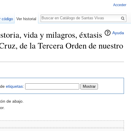
Acceder
Buscar
r código
Ver historial
toria, vida y milagros, éxtasis
Ayuda
 Cruz, de la Tercera Orden de nuestro
o de
etiquetas
:
tón de abajo.
or.