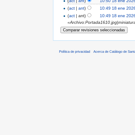
(
act
|
ant
)
10:50 18 ene 202
(
act
|
ant
)
10:49 18 ene 202
(
act
| ant)
10:49 18 ene 202
«Archivo:Portada1610.jpg|miniatura|
Política de privacidad
Acerca de Catálogo de Sant