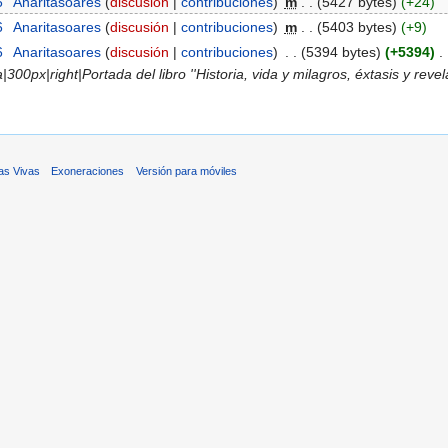
6
‎
Anaritasoares
(
discusión
|
contribuciones
)
‎
m
. .
(5427 bytes)
(+24)
6
‎
Anaritasoares
(
discusión
|
contribuciones
)
‎
m
. .
(5403 bytes)
(+9)
6
‎
Anaritasoares
(
discusión
|
contribuciones
)
‎
. .
(5394 bytes)
(+5394)
‎
. 
300px|right|Portada del libro ''Historia, vida y milagros, éxtasis y rev
as Vivas
Exoneraciones
Versión para móviles