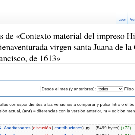
Leer
Ve
es de «Contexto material del impreso His
bienaventurada virgen santa Juana de la
rancisco, de 1613»
Desde el mes (y anteriores):
Filtr
illas correspondientes a las versiones a comparar y pulsa Intro o el bo
sión actual,
(ant)
= diferencias con la versión anterior,
m
= edición men
6
‎
Anaritasoares
(
discusión
|
contribuciones
)
‎
m
. .
(5499 bytes)
(+72)