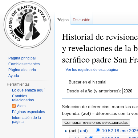
Página
Discusión
Historial de revision
y revelaciones de la 
seráfico padre San F
Página principal
Cambios recientes
Ver los registros de esta página
Página aleatoria
Saltar a:
navegación
,
buscar
Ayuda
Buscar en el historial
Herramientas
Lo que enlaza aquí
Desde el año (y anteriores):
Cambios
relacionados
Atom
Selección de diferencias: marca las cas
Páginas especiales
Leyenda:
(act)
= diferencias con la ver
Información de la
página
(act |
ant
)
10:52 18 ene 202