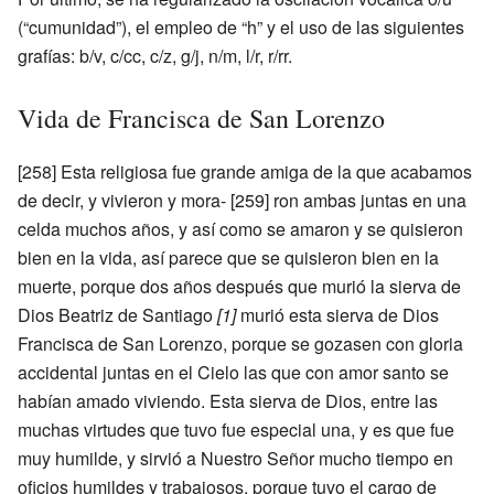
(“cumunidad”), el empleo de “h” y el uso de las siguientes
grafías: b/v, c/cc, c/z, g/j, n/m, l/r, r/rr.
Vida de Francisca de San Lorenzo
[258] Esta religiosa fue grande amiga de la que acabamos
de decir, y vivieron y mora- [259] ron ambas juntas en una
celda muchos años, y así como se amaron y se quisieron
bien en la vida, así parece que se quisieron bien en la
muerte, porque dos años después que murió la sierva de
Dios Beatriz de Santiago
[1]
murió esta sierva de Dios
Francisca de San Lorenzo, porque se gozasen con gloria
accidental juntas en el Cielo las que con amor santo se
habían amado viviendo. Esta sierva de Dios, entre las
muchas virtudes que tuvo fue especial una, y es que fue
muy humilde, y sirvió a Nuestro Señor mucho tiempo en
oficios humildes y trabajosos, porque tuvo el cargo de