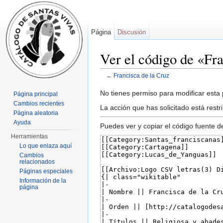
Página
Discusión
Ver el código de «Fr
←
Francisca de la Cruz
Saltar a:
navegación
,
buscar
No tienes permiso para modificar esta p
Página principal
Cambios recientes
La acción que has solicitado está restr
Página aleatoria
Ayuda
Puedes ver y copiar el código fuente d
Herramientas
Lo que enlaza aquí
Cambios
relacionados
Páginas especiales
Información de la
página