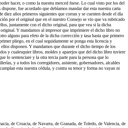
 poder hacer, o como la nuestra merced fuese. Lo cual visto por los del
s dispone, fue acordado que debíamos mandar dar esta nuestra carta
de diez años primeros siguientes que corran y se cuenten desde el día
ción por el original que en el nuestro Consejo se vio que va rubricado
los, juntamente con el dicho original, para que vea si la dicha
u original. Y mandamos al impresor que imprimiere el dicho libro no
otro alguno para efeto de la dicha corrección y tasa hasta que primero
 primer pliego, en el cual seguidamente se ponga esta licencia y
bre ellos disponen. Y mandamos que durante el dicho tiempo de los
dos y cualesquier libros, moldes y aparejos que del dicho libro tuviere
ue lo sentenciare y la otra tercia parte para la persona que lo
erías, y a todos los corregidores, asistente, gobernadores, alcaldes
y cumplan esta nuestra cédula, y contra su tenor y forma no vayan ni
lmacia, de Croacia, de Navarra, de Granada, de Toledo, de Valencia, de