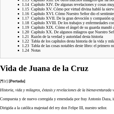
1.14
Capítulo XIV. De algunas revelaciones y cosas muy
1.15
Capítulo XV. Cómo por virtud divina habló la sierv
1.16
Capítulo XVI. Cómo Nuestro Señor dio el sentimiento
1.17
Capítulo XVII. De la gran devoción y compasión que 
1.18
Capítulo XVIII. De los trabajos y enfermedades con
1.19
Capítulo XIX. Cómo el ángel de su guarda mandó a la
1.20
Capítulo XX. De algunos milagros que Nuestro Señor 
1.21
Razón de la verdad y autoridad desta historia
1.22
Tabla de los capítulos desta historia de la vida y mi
1.23
Tabla de las cosas notables deste libro: el primero n
1.24
Notas
Vida de Juana de la Cruz
[¶1r]
[Portada]
Historia, vida y milagros, éxtasis y revelaciones de la bienaventurada
Compuesta y de nuevo corregida y emendada por fray Antonio Daza, indi
Dirigida a la católica majestad del rey don Felipe III, nuestro señor.