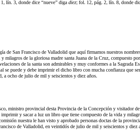
g. 1, lín. 3, donde dice “nueve” diga
diez
; fol. 12, pág. 2, lín. 8, donde d
ogía de San Francisco de Valladolid que aquí firmamos nuestros nombre
da y milagros de la gloriosa madre santa Juana de la Cruz, compuesto por
 revelaciones de la santa son admirables y muy conformes a la Sagrada Es
cual se puede y debe imprimir el dicho libro con mucha confianza que será
 a ocho de julio de mil y seiscientos y diez años.
, ministro provincial desta Provincia de la Concepción y visitador de to
mprimir y sacar a luz un libro que tiene compuesto de la vida y milagros
r comisión nuestra le han visto y aprobado personas doctas de la provin
ncisco de Valladolid, en veintidós de julio de mil y seiscientos y diez 