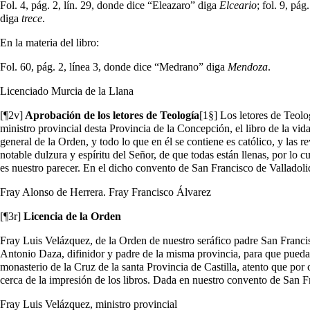
Fol. 4, pág. 2, lín. 29, donde dice “Eleazaro” diga
Elceario
; fol. 9, pá
diga
trece
.
En la materia del libro:
Fol. 60, pág. 2, línea 3, donde dice “Medrano” diga
Mendoza
.
Licenciado Murcia de la Llana
[¶2v]
Aprobación de los letores de Teología
[1§] Los letores de Teol
ministro provincial desta Provincia de la Concepción, el libro de la vi
general de la Orden, y todo lo que en él se contiene es católico, y las
notable dulzura y espíritu del Señor, de que todas están llenas, por lo 
es nuestro parecer. En el dicho convento de San Francisco de Valladolid,
Fray Alonso de Herrera. Fray Francisco Álvarez
[¶3r]
Licencia de la Orden
Fray Luis Velázquez, de la Orden de nuestro seráfico padre San Francisco
Antonio Daza, difinidor y padre de la misma provincia, para que pueda i
monasterio de la Cruz de la santa Provincia de Castilla, atento que po
cerca de la impresión de los libros. Dada en nuestro convento de San Fra
Fray Luis Velázquez, ministro provincial