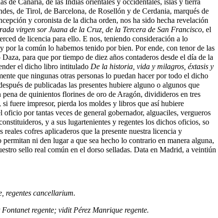
 de Canaria, de las Indias orientales y occidentales, islas y tierra
des, de Tirol, de Barcelona, de Rosellón y de Cerdania, marqués de
cepción y coronista de la dicha orden, nos ha sido hecha revelación
turada virgen sor Juana de la Cruz, de la Tercera de San Francisco
, el
rced de licencia para ello. E nos, teniendo consideración a lo
d y por la común lo habemos tenido por bien. Por ende, con tenor de las
io Daza, para que por tiempo de diez años contaderos desde el día de la
nder el dicho libro intitulado
De la historia, vida y milagros, éxtasis y
ente que ningunas otras personas lo puedan hacer por todo el dicho
i después de publicadas las presentes hubiere alguno o algunos que
pena de quinientos florines de oro de Aragón, dividideros en tres
, si fuere impresor, pierda los moldes y libros que así hubiere
l oficio por tantas veces de general gobernador, alguaciles, vergueros
nstituideros, y a sus lugartenientes y regentes los dichos oficios, so
 reales cofres aplicaderos que la presente nuestra licencia y
o permitan ni den lugar a que sea hecho lo contrario en manera alguna,
estro sello real común en el dorso selladas. Data en Madrid, a veintiún
, regentes cancellarium.
t Fontanet regente; vidit Pérez Manrique regente.