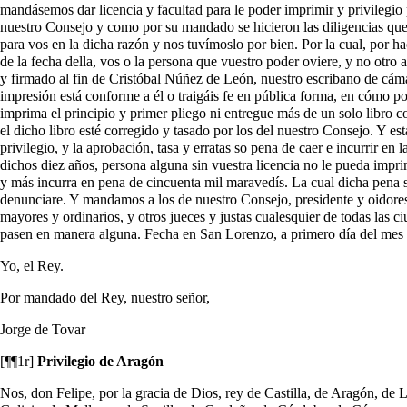
mandásemos dar licencia y facultad para le poder imprimir y privilegio 
nuestro Consejo y como por su mandado se hicieron las diligencias que 
para vos en la dicha razón y nos tuvímoslo por bien. Por la cual, por h
de la fecha della, vos o la persona que vuestro poder oviere, y no otro
y firmado al fin de Cristóbal Núñez de León, nuestro escribano de cámara
impresión está conforme a él o traigáis fe en pública forma, en cómo p
imprima el principio y primer pliego ni entregue más de un solo libro co
el dicho libro esté corregido y tasado por los del nuestro Consejo. Y es
privilegio, y la aprobación, tasa y erratas so pena de caer e incurrir e
dichos diez años, persona alguna sin vuestra licencia no le pueda impri
y más incurra en pena de cincuenta mil maravedís. La cual dicha pena sea 
denunciare. Y mandamos a los de nuestro Consejo, presidente y oidores de
mayores y ordinarios, y otros jueces y justas cualesquier de todas las c
pasen en manera alguna. Fecha en San Lorenzo, a primero día del mes d
Yo, el Rey.
Por mandado del Rey, nuestro señor,
Jorge de Tovar
[¶¶1r]
Privilegio de Aragón
Nos, don Felipe, por la gracia de Dios, rey de Castilla, de Aragón, de 