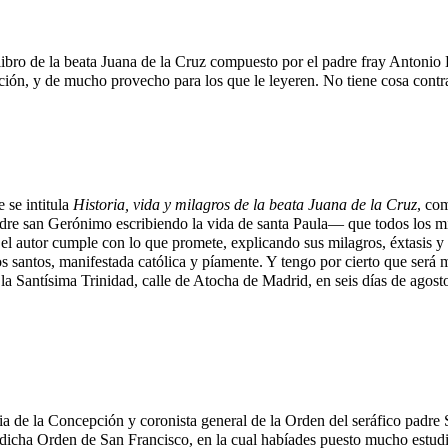
bro de la beata Juana de la Cruz compuesto por el padre fray Antonio D
ión, y de mucho provecho para los que le leyeren. No tiene cosa contra 
e se intitula
Historia, vida y milagros de la beata Juana de la Cruz
, co
adre san Gerónimo escribiendo la vida de santa Paula— que todos los m
el autor cumple con lo que promete, explicando sus milagros, éxtasis y 
os santos, manifestada católica y píamente. Y tengo por cierto que será
 la Santísima Trinidad, calle de Atocha de Madrid, en seis días de agosto
cia de la Concepción y coronista general de la Orden del seráfico padre
a dicha Orden de San Francisco, en la cual habíades puesto mucho estudi