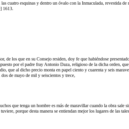
s cuatro esquinas y dentro un óvalo con la Inmaculada, revestida de ra
e] 1613.
, de los que en su Consejo residen, doy fe que habiéndose presentado a
puesto por el padre fray Antonio Daza, religioso de la dicha orden, que
medio, que al dicho precio monta en papel ciento y cuarenta y seis marav
 dos de mayo de mil y seiscientos y trece,
chos que tenga un hombre es más de maravillar cuando la obra sale sin 
tuviere, porque desta manera se entiendan mejor los lugares de las tales 