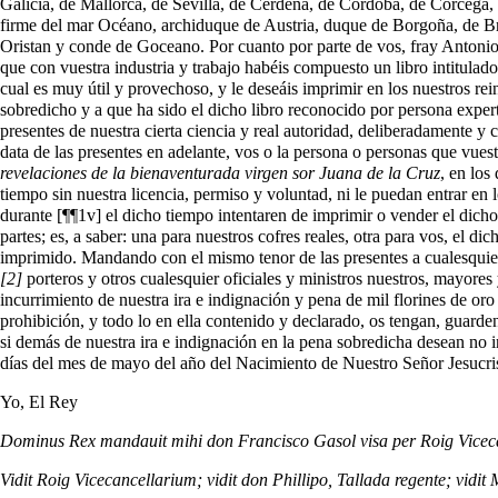
Galicia, de Mallorca, de Sevilla, de Cerdeña, de Córdoba, de Córcega, de 
firme del mar Océano, archiduque de Austria, duque de Borgoña, de Br
Oristan y conde de Goceano. Por cuanto por parte de vos, fray Antonio 
que con vuestra industria y trabajo habéis compuesto un libro intitulad
cual es muy útil y provechoso, y le deseáis imprimir en los nuestros r
sobredicho y a que ha sido el dicho libro reconocido por persona expert
presentes de nuestra cierta ciencia y real autoridad, deliberadamente y
data de las presentes en adelante, vos o la persona o personas que vues
revelaciones de la bienaventurada virgen sor Juana de la Cruz
, en los
tiempo sin nuestra licencia, permiso y voluntad, ni le puedan entrar en
durante [¶¶1v] el dicho tiempo intentaren de imprimir o vender el dich
partes; es, a saber: una para nuestros cofres reales, otra para vos, el d
imprimido. Mandando con el mismo tenor de las presentes a cualesquier l
[2]
porteros y otros cualesquier oficiales y ministros nuestros, mayores 
incurrimiento de nuestra ira e indignación y pena de mil florines de oro 
prohibición, y todo lo en ella contenido y declarado, os tengan, guard
si demás de nuestra ira e indignación en la pena sobredicha desean no 
días del mes de mayo del año del Nacimiento de Nuestro Señor Jesucrist
Yo, El Rey
Dominus Rex mandauit mihi don Francisco Gasol visa per Roig Vicecan
Vidit Roig Vicecancellarium; vidit don Phillipo, Tallada regente; vidit