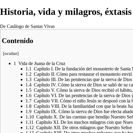
Historia, vida y milagros, éxtasi
De Catálogo de Santas Vivas
Contenido
[
ocultar
]
1
Vida de Juana de la Cruz
1.1
Capítulo I. De la fundación del monasterio de Santa 
1.2
Capítulo II. Cómo para restaurar el monasterio envió
1.3
Capítulo III. De las penitencias que la sierva de Dios
1.4
Capítulo IV. Cómo la sierva de Dios se salió de su c
1.5
Capítulo V. Cómo la sierva de Dios recibió el hábito
1.6
Capítulo VI. De las penitencias de la sierva de Dios y
1.7
Capítulo VII. Cómo el niño Jesús se desposó con la 
1.8
Capítulo VIII. De la familiaridad con que la beata J
1.9
Capítulo IX. Cómo la sierva de Dios fue electa abade
1.10
Capítulo X. De las cuentas que bendijo Nuestro Seño
1.11
Capítulo XI. De los muchos milagros con que Nuestro
1.12
Capítulo XII. De otros milagros que Nuestro Señor h
1.13
Capítulo XIII. De otros muchos milagros que ha hec