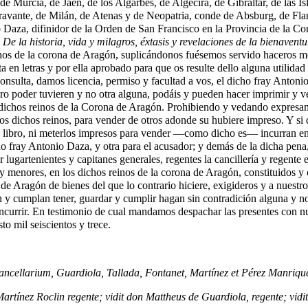
Murcia, de Jaén, de los Algarbes, de Algecira, de Gibraltar, de las Islas
avante, de Milán, de Atenas y de Neopatria, conde de Absburg, de Flan
Daza, difinidor de la Orden de San Francisco en la Provincia de la Con
o
De la historia, vida y milagros, éxtasis y revelaciones de la bienaven
einos de la corona de Aragón, suplicándonos fuésemos servido haceros me
a en letras y por ella aprobado para que os resulte dello alguna utilida
 consulta, damos licencia, permiso y facultad a vos, el dicho fray Anton
tro poder tuvieren y no otra alguna, podáis y pueden hacer imprimir y ve
 dichos reinos de la Corona de Aragón. Prohibiendo y vedando expresam
 los dichos reinos, para vender de otros adonde su hubiere impreso. Y s
o libro, ni meterlos impresos para vender —como dicho es— incurran en 
icho fray Antonio Daza, y otra para el acusador; y demás de la dicha pena
ugartenientes y capitanes generales, regentes la cancillería y regente e
y menores, en los dichos reinos de la corona de Aragón, constituidos y co
de Aragón de bienes del que lo contrario hiciere, exigideros y a nuestros
en y cumplan tener, guardar y cumplir hagan sin contradición alguna y n
incurrir. En testimonio de cual mandamos despachar las presentes con nu
o mil seiscientos y trece.
cellarium, Guardiola, Tallada, Fontanet, Martínez et Pérez Manrique
 Martínez Roclin regente; vidit don Mattheus de Guardiola, regente; vidi