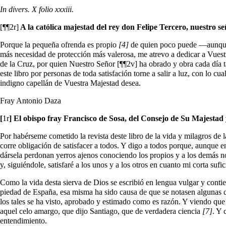
In divers. X folio xxxiii.
[¶¶2r]
A la católica majestad del rey don Felipe Tercero, nuestro s
Porque la pequeña ofrenda es propio
[4]
de quien poco puede —aunque e
más necesidad de protección más valerosa, me atrevo a dedicar a Vuestr
de la Cruz, por quien Nuestro Señor [¶¶2v]
ha obrado y obra cada día t
este libro por personas de toda satisfación torne a salir a luz, con l
indigno capellán de Vuestra Majestad desea.
Fray Antonio Daza
[
1r
] El obispo fray Francisco de Sosa, del Consejo de Su Majestad y
Por habérseme cometido la revista deste libro de la vida y milagros de 
corre obligación de satisfacer a todos. Y digo a todos porque, aunque e
dársela perdonan yerros ajenos conociendo los propios y a los demás no 
y, siguiéndole, satisfaré a los unos y a los otros en cuanto mi corta sufi
Como la vida desta sierva de Dios se escribió en lengua vulgar y conti
piedad de España, esa misma ha sido causa de que se notasen algunas c
los tales se ha visto, aprobado y estimado como es razón. Y viendo que
aquel celo amargo, que dijo Santiago, que de verdadera ciencia
[7]
. Y 
entendimiento.