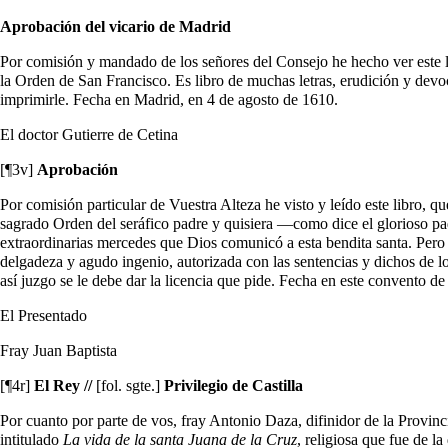
Aprobación del vicario de Madrid
Por comisión y mandado de los señores del Consejo he hecho ver este li
la Orden de San Francisco. Es libro de muchas letras, erudición y devoc
imprimirle. Fecha en Madrid, en 4 de agosto de 1610.
El doctor Gutierre de Cetina
[¶3v]
Aprobación
Por comisión particular de Vuestra Alteza he visto y leído este libro, qu
sagrado Orden del seráfico padre y quisiera —como dice el glorioso p
extraordinarias mercedes que Dios comunicó a esta bendita santa. Pero 
delgadeza y agudo ingenio, autorizada con las sentencias y dichos de l
así juzgo se le debe dar la licencia que pide. Fecha en este convento de
El Presentado
Fray Juan Baptista
[¶4r]
El Rey //
[fol. sgte.]
Privilegio de Castilla
Por cuanto por parte de vos, fray Antonio Daza, difinidor de la Provin
intitulado
La vida de la santa Juana de la Cruz
, religiosa que fue de l