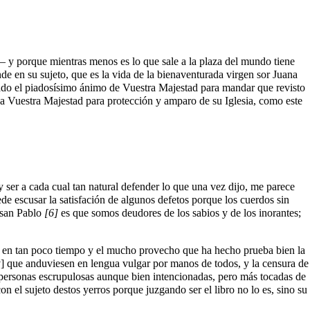
— y porque mientras menos es lo que sale a la plaza del mundo tiene
e en su sujeto, que es la vida de la bienaventurada virgen sor Juana
itado el piadosísimo ánimo de Vuestra Majestad para mandar que revisto
r a Vuestra Majestad para protección y amparo de su Iglesia, como este
y ser a cada cual tan natural defender lo que una vez dijo, me parece
ede escusar la satisfación de algunos defetos porque los cuerdos sin
l san Pablo
[6]
es que somos deudores de los sabios y de los inorantes;
ces en tan poco tiempo y el mucho provecho que ha hecho prueba bien la
]
que anduviesen en lengua vulgar por manos de todos, y la censura de
s personas escrupulosas aunque bien intencionadas, pero más tocadas de
n el sujeto destos yerros porque juzgando ser el libro no lo es, sino su