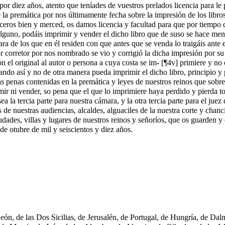
por diez años, atento que teníades de vuestros prelados licencia para le
la premática por nos últimamente fecha sobre la impresión de los libro
aceros bien y merced, os damos licencia y facultad para que por tiempo 
 alguno, podáis imprimir y vender el dicho libro que de suso se hace men
 de los que en él residen con que antes que se venda lo traigáis ante el
or corretor por nos nombrado se vio y corrigió la dicha impresión por s
n el original al autor o persona a cuya costa se im
-
[¶4v]
primiere y no 
tando así y no de otra manera pueda imprimir el dicho libro, principio y
n las penas contenidas en la premática y leyes de nuestros reinos que so
mir ni vender, so pena que el que lo imprimiere haya perdido y pierda to
la tercia parte para nuestra cámara, y la otra tercia parte para el juez q
 nuestras audiencias, alcaldes, alguaciles de la nuestra corte y chancill
iudades, villas y lugares de nuestros reinos y señoríos, que os guarden 
e otubre de mil y seiscientos y diez años.
León, de las Dos Sicilias, de Jerusalén, de Portugal, de Hungría, de Da