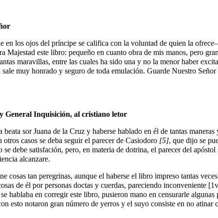
eñor
n los ojos del príncipe se califica con la voluntad de quien la ofrece
a Majestad este libro: pequeño en cuanto obra de mis manos, pero grand
antas maravillas, entre las cuales ha sido una y no la menor haber exc
o cual sale muy honrado y seguro de toda emulación. Guarde Nuestro Seño
 General Inquisición, al cristiano letor
la beata sor Juana de la Cruz y haberse hablado en él de tantas maneras 
n otros casos se deba seguir el parecer de Casiodoro
[5]
, que dijo se pu
se debe satisfación, pero, en materia de dotrina, el parecer del apósto
ciencia alcanzare.
ene cosas tan peregrinas, aunque el haberse el libro impreso tantas ve
osas de él por personas doctas y cuerdas, pareciendo inconveniente
[1v
 se hablaba en corregir este libro, pusieron mano en censurarle alguna
con esto notaron gran número de yerros y el suyo consiste en no atinar co