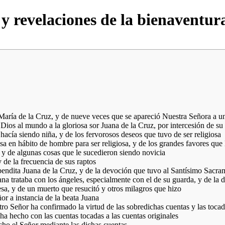
s y revelaciones de la bienaventu
María de la Cruz, y de nueve veces que se apareció Nuestra Señora a u
 Dios al mundo a la gloriosa sor Juana de la Cruz, por intercesión de s
 hacía siendo niña, y de los fervorosos deseos que tuvo de ser religiosa
asa en hábito de hombre para ser religiosa, y de los grandes favores que
, y de algunas cosas que le sucedieron siendo novicia
 de la frecuencia de sus raptos
bendita Juana de la Cruz, y de la devoción que tuvo al Santísimo Sacra
uana trataba con los ángeles, especialmente con el de su guarda, y de la
sa, y de un muerto que resucitó y otros milagros que hizo
r a instancia de la beata Juana
 Señor ha confirmado la virtud de las sobredichas cuentas y las tocada
a hecho con las cuentas tocadas a las cuentas originales
ho el Señor mediante las dichas cuentas