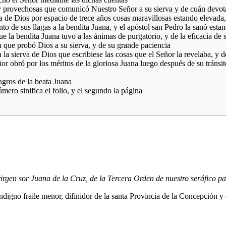
 provechosas que comunicó Nuestro Señor a su sierva y de cuán devota
a de Dios por espacio de trece años cosas maravillosas estando elevada
 de sus llagas a la bendita Juana, y el apóstol san Pedro la sanó esta
la bendita Juana tuvo a las ánimas de purgatorio, y de la eficacia de 
 que probó Dios a su sierva, y de su grande paciencia
 sierva de Dios que escribiese las cosas que el Señor la revelaba, y d
obró por los méritos de la gloriosa Juana luego después de su tránsito,
lagros de la beata Juana
úmero sinifica el folio, y el segundo la página
 virgen sor Juana de la Cruz, de la Tercera Orden de nuestro seráfico 
gno fraile menor, difinidor de la santa Provincia de la Concepción y 