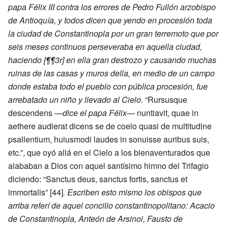
papa Félix III contra los errores de Pedro Fullón arzobispo
de Antioquía, y todos dicen que yendo en procesión toda
la ciudad de Constantinopla por un gran terremoto que por
seis meses continuos perseveraba en aquella ciudad,
haciendo [¶¶3r] en ella gran destrozo y causando muchas
ruinas de las casas y muros della, en medio de un campo
donde estaba todo el pueblo con pública procesión, fue
arrebatado un niño y llevado al Cielo.
“Rursusque
descendens
—dice el papa Félix—
nuntiavit, quae in
aethere audierat dicens se de coelo quasi de multitudine
psallentium, huiusmodi laudes in sonuisse auribus suis,
etc.”, que oyó allá en el Cielo a los bienaventurados que
alababan a Dios con aquel santísimo himno del Trifagio
diciendo: “Sanctus deus, sanctus fortis, sanctus et
immortalis”
[44]
. Escriben esto mismo los obispos que
arriba referí de aquel concilio constantinopolitano: Acacio
de Constantinopla, Anteón de Arsinoi, Fausto de