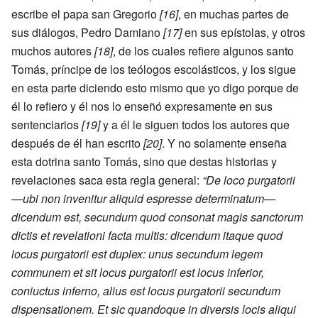
escribe el papa san Gregorio
[16]
, en muchas partes de
sus diálogos, Pedro Damiano
[17]
en sus epístolas, y otros
muchos autores
[18]
, de los cuales refiere algunos santo
Tomás, príncipe de los teólogos escolásticos, y los sigue
en esta parte diciendo esto mismo que yo digo porque de
él lo refiero y él nos lo enseñó expresamente en sus
sentenciarios
[19]
y a él le siguen todos los autores que
después de él han escrito
[20]
. Y no solamente enseña
esta dotrina santo Tomás, sino que destas historias y
revelaciones saca esta regla general:
“De loco purgatorii
—ubi non invenitur aliquid espresse determinatum—
dicendum est, secundum quod consonat magis sanctorum
dictis et revelationi facta multis: dicendum itaque quod
locus purgatorii est duplex: unus secundum legem
communem et sit locus purgatorii est locus inferior,
coniuctus inferno, alius est locus purgatorii secundum
dispensationem. Et sic quandoque in diversis locis aliqui