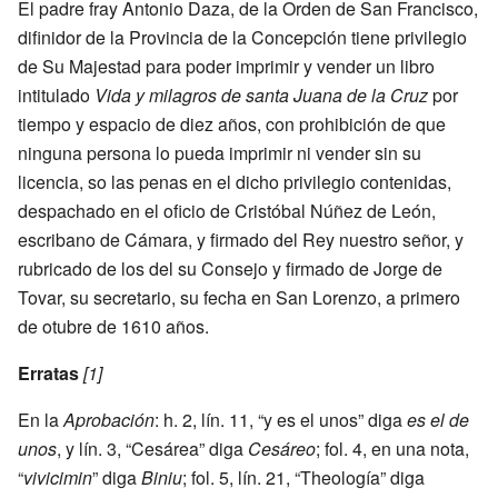
El padre fray Antonio Daza, de la Orden de San Francisco,
difinidor de la Provincia de la Concepción tiene privilegio
de Su Majestad para poder imprimir y vender un libro
intitulado
Vida y milagros de santa Juana de la Cruz
por
tiempo y espacio de diez años, con prohibición de que
ninguna persona lo pueda imprimir ni vender sin su
licencia, so las penas en el dicho privilegio contenidas,
despachado en el oficio de Cristóbal Núñez de León,
escribano de Cámara, y firmado del Rey nuestro señor, y
rubricado de los del su Consejo y firmado de Jorge de
Tovar, su secretario, su fecha en San Lorenzo, a primero
de otubre de 1610 años.
Erratas
[1]
En la
Aprobación
: h. 2, lín. 11, “y es el unos” diga
es el de
unos
, y lín. 3, “Cesárea” diga
Cesáreo
; fol. 4, en una nota,
“
vivicimin
” diga
Biniu
; fol. 5, lín. 21, “Theología” diga