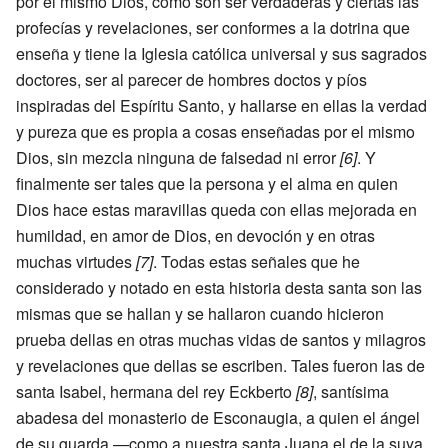
por el mismo Dios, como son ser verdaderas y ciertas las
profecías y revelaciones, ser conformes a la dotrina que
enseña y tiene la Iglesia católica universal y sus sagrados
doctores, ser al parecer de hombres doctos y píos
inspiradas del Espíritu Santo, y hallarse en ellas la verdad
y pureza que es propia a cosas enseñadas por el mismo
Dios, sin mezcla ninguna de falsedad ni error
[6]
. Y
finalmente ser tales que la persona y el alma en quien
Dios hace estas maravillas queda con ellas mejorada en
humildad, en amor de Dios, en devoción y en otras
muchas virtudes
[7]
. Todas estas señales que he
considerado y notado en esta historia desta santa son las
mismas que se hallan y se hallaron cuando hicieron
prueba dellas en otras muchas vidas de santos y milagros
y revelaciones que dellas se escriben. Tales fueron las de
santa Isabel, hermana del rey Eckberto
[8]
, santísima
abadesa del monasterio de Esconaugia, a quien el ángel
de su guarda —como a nuestra santa Juana el de la suya