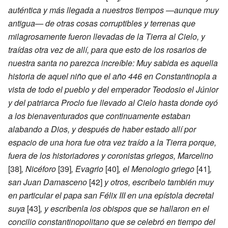
auténtica y más llegada a nuestros tiempos —aunque muy
antigua— de otras cosas corruptibles y terrenas que
milagrosamente fueron llevadas de la Tierra al Cielo, y
traídas otra vez de allí, para que esto de los rosarios de
nuestra santa no parezca increíble: Muy sabida es aquella
historia de aquel niño que el año 446 en Constantinopla a
vista de todo el pueblo y del emperador Teodosio el Júnior
y del patriarca Proclo fue llevado al Cielo hasta donde oyó
a los bienaventurados que continuamente estaban
alabando a Dios, y después de haber estado allí por
espacio de una hora fue otra vez traído a la Tierra porque,
fuera de los historiadores y coronistas griegos, Marcelino
[38]
, Nicéforo
[39]
, Evagrio
[40]
, el Menologio griego
[41]
,
san Juan Damasceno
[42]
y otros, escríbelo también muy
en particular el papa san Félix III en una epístola decretal
suya
[43]
, y escríbenla los obispos que se hallaron en el
concilio constantinopolitano que se celebró en tiempo del