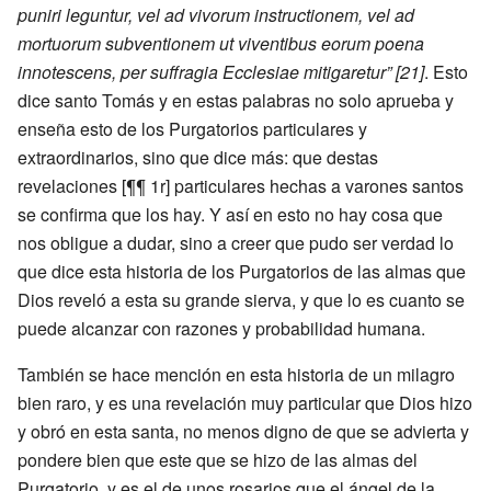
puniri leguntur, vel ad vivorum instructionem, vel ad
mortuorum subventionem ut viventibus eorum poena
innotescens, per suffragia Ecclesiae mitigaretur”
[21]
. Esto
dice santo Tomás y en estas palabras no solo aprueba y
enseña esto de los Purgatorios particulares y
extraordinarios, sino que dice más: que destas
revelaciones [¶¶ 1r] particulares hechas a varones santos
se confirma que los hay. Y así en esto no hay cosa que
nos obligue a dudar, sino a creer que pudo ser verdad lo
que dice esta historia de los Purgatorios de las almas que
Dios reveló a esta su grande sierva, y que lo es cuanto se
puede alcanzar con razones y probabilidad humana.
También se hace mención en esta historia de un milagro
bien raro, y es una revelación muy particular que Dios hizo
y obró en esta santa, no menos digno de que se advierta y
pondere bien que este que se hizo de las almas del
Purgatorio, y es el de unos rosarios que el ángel de la