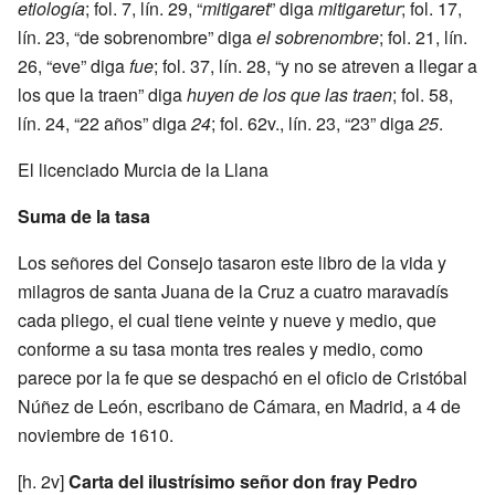
etiología
; fol. 7, lín. 29, “
mitigaret
” diga
mitigaretur
; fol. 17,
lín. 23, “de sobrenombre” diga
el sobrenombre
; fol. 21, lín.
26, “eve” diga
fue
; fol. 37, lín. 28, “y no se atreven a llegar a
los que la traen” diga
huyen de los que las traen
; fol. 58,
lín. 24, “22 años” diga
24
; fol. 62v., lín. 23, “23” diga
25
.
El licenciado Murcia de la Llana
Suma de la tasa
Los señores del Consejo tasaron este libro de la vida y
milagros de santa Juana de la Cruz a cuatro maravadís
cada pliego, el cual tiene veinte y nueve y medio, que
conforme a su tasa monta tres reales y medio, como
parece por la fe que se despachó en el oficio de Cristóbal
Núñez de León, escribano de Cámara, en Madrid, a 4 de
noviembre de 1610.
[h. 2v]
Carta del ilustrísimo señor don fray Pedro