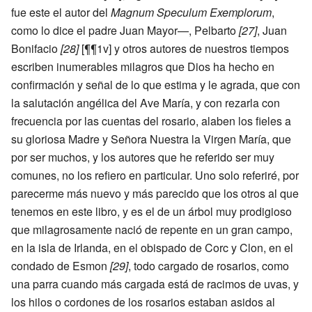
fue este el autor del
Magnum Speculum Exemplorum
,
como lo dice el padre Juan Mayor—, Pelbarto
[27]
, Juan
Bonifacio
[28]
[¶¶1v] y otros autores de nuestros tiempos
escriben inumerables milagros que Dios ha hecho en
confirmación y señal de lo que estima y le agrada, que con
la salutación angélica del Ave María, y con rezarla con
frecuencia por las cuentas del rosario, alaben los fieles a
su gloriosa Madre y Señora Nuestra la Virgen María, que
por ser muchos, y los autores que he referido ser muy
comunes, no los refiero en particular. Uno solo referiré, por
parecerme más nuevo y más parecido que los otros al que
tenemos en este libro, y es el de un árbol muy prodigioso
que milagrosamente nació de repente en un gran campo,
en la isla de Irlanda, en el obispado de Corc y Clon, en el
condado de Esmon
[29]
, todo cargado de rosarios, como
una parra cuando más cargada está de racimos de uvas, y
los hilos o cordones de los rosarios estaban asidos al