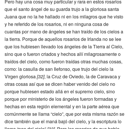
Pero hay una cosa muy particular y rara en estos rosarios
que el santo ángel de su guarda trujo a la gloriosa santa
Juana que no la he hallado ni en los milagros que he visto
y he referido de los rosarios, ni en ninguna cosa de
cuantas por mano de ángeles se han traído de los cielos a
la tierra. Porque de aquellos rosarios de Irlanda no se lee
que los hubiesen llevado los ángeles de la Tierra al Cielo,
sino que o fueron criados y hechos allí milagrosamente o
traídos del cielo, como fueron traídas otras muchas cosas,
como: la casulla de san Ilefonso, que trujo del cielo la
Virgen gloriosa
[32]
, la Cruz de Oviedo, la de Caravaca y
otras cosas así que se dicen haber venido del cielo no
porque hubiesen estado allá en el supremo cielo, sino
porque por ministerio de los ángeles fueron formadas y
hechas en esta región elemental y en la parte aérea que
comúnmente se llama “cielo”, que por esta misma razón se
dice también que el maná bajó del cielo, y la escriptura lo
llama “pan del cielo”
[33]
. Pero los rosarios de que habla