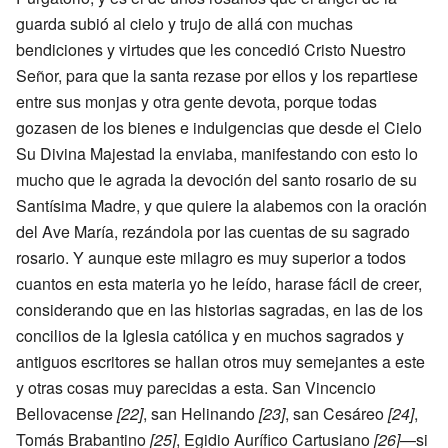
guarda subió al cielo y trujo de allá con muchas
bendiciones y virtudes que les concedió Cristo Nuestro
Señor, para que la santa rezase por ellos y los repartiese
entre sus monjas y otra gente devota, porque todas
gozasen de los bienes e indulgencias que desde el Cielo
Su Divina Majestad la enviaba, manifestando con esto lo
mucho que le agrada la devoción del santo rosario de su
Santísima Madre, y que quiere la alabemos con la oración
del Ave María, rezándola por las cuentas de su sagrado
rosario. Y aunque este milagro es muy superior a todos
cuantos en esta materia yo he leído, harase fácil de creer,
considerando que en las historias sagradas, en las de los
concilios de la Iglesia católica y en muchos sagrados y
antiguos escritores se hallan otros muy semejantes a este
y otras cosas muy parecidas a esta. San Vincencio
Bellovacense
[22]
, san Helinando
[23]
, san Cesáreo
[24]
,
Tomás Brabantino
[25]
, Egidio Aurífico Cartusiano
[26]
—si