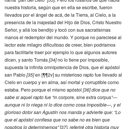
nuestra historia, según que en ella se escribe, fueron
llevados por el ángel de acá, de la Tierra, al Cielo, a la
presencia de la majestad del Hijo de Dios, Cristo Nuestro
Señor, y allá los bendijo y tocó con sus sacratísimas
manos el redemptor del mundo. Y porque no pareciese al
lector este milagro dificultoso de creer, bien podríamos
para facilitarle traer por ejemplo lo que algunos autores
dicen, y santo Tomás
[34]
no lo tiene por imposible,
supuesta la infinita omnipotencia de Dios, que el apóstol
san Pablo
[35]
en [¶¶2v] su misterioso rapto fue llevado al
Cielo en cuerpo y en alma, así mortal y corruptible como
estaba. Pero porque el mismo apóstol
[36]
dice que no
sabe si aquel rapto fue “
in corpore, sine extra corpus
”—
aunque ni lo niega ni lo dice como cosa imposible—, y el
glorioso dotor san Agustín nos manda y advierte que: “Lo
que el apóstol confiesa que no sabe no es bien que
nosotros lo determinemos”
[37]
, referiré otra historia muy