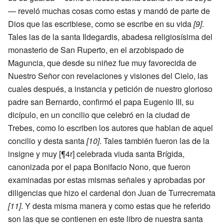
— reveló muchas cosas como estas y mandó de parte de
Dios que las escribiese, como se escribe en su vida
[9]
.
Tales las de la santa Ildegardis, abadesa religiosísima del
monasterio de San Ruperto, en el arzobispado de
Maguncia, que desde su niñez fue muy favorecida de
Nuestro Señor con revelaciones y visiones del Cielo, las
cuales después, a instancia y petición de nuestro glorioso
padre san Bernardo, confirmó el papa Eugenio III, su
dicípulo, en un concilio que celebró en la ciudad de
Trebes, como lo escriben los autores que hablan de aquel
concilio y desta santa
[10]
. Tales también fueron las de la
insigne y muy [¶4r] celebrada viuda santa Brígida,
canonizada por el papa Bonifacio Nono, que fueron
examinadas por estas mismas señales y aprobadas por
diligencias que hizo el cardenal don Juan de Turrecremata
[11]
. Y desta misma manera y como estas que he referido
son las que se contienen en este libro de nuestra santa