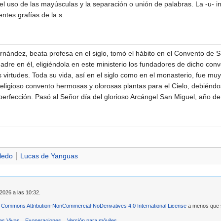
l uso de las mayúsculas y la separación o unión de palabras. La -u- int
entes grafías de la s.
rnández, beata profesa en el siglo, tomó el hábito en el Convento de 
adre en él, eligiéndola en este ministerio los fundadores de dicho conv
 virtudes. Toda su vida, así en el siglo como en el monasterio, fue muy
eligioso convento hermosas y olorosas plantas para el Cielo, debiéndos
erfección. Pasó al Señor día del glorioso Arcángel San Miguel, año d
ledo
Lucas de Yanguas
2026 a las 10:32.
 Commons Attribution-NonCommercial-NoDerivatives 4.0 International License
a menos que se
as Vivas
Exoneraciones
Versión para móviles