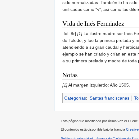
sido normalizadas. También lo ha sido e
unificadas como “v”, así como las difer
Vida de Inés Fernández
[fol. 8r]
[1]
La ilustre madre sor Inés Fe
de Toledo, y fue la primera prelada y m
atendiendo a su gran caudal y heroicas
ejemplo se han criado y crían en este r
a su primera prelada y madre de toda p
Notas
[1]
Al margen izquierdo: Año 1505.
Categorías
:
Santas franciscanas
To
Esta página fue modificada por última vez el 17 ene 
El contenido está disponible bajo la licencia
Creative
Política de privacidad
Acerca de Catálogo de Sant