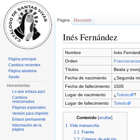
Página
Discusión
Inés Fernández
Saltar a:
navegación
,
buscar
Nombre
Inés Fernán
Página principal
Orden
Franciscana
Cambios recientes
Títulos
Beata y monj
Página aleatoria
Ayuda
Fecha de nacimiento
¿Segunda mit
Herramientas
Fecha de fallecimiento
1505
Lo que enlaza aquí
Lugar de nacimiento
¿
Toledo
?
Cambios
relacionados
Lugar de fallecimiento
Toledo
Páginas especiales
Versión para imprimir
Contenido
[
ocultar
]
Enlace permanente
Información de la
1
Vida manuscrita
página
1.1
Fuente
1.2
Criterios de edición