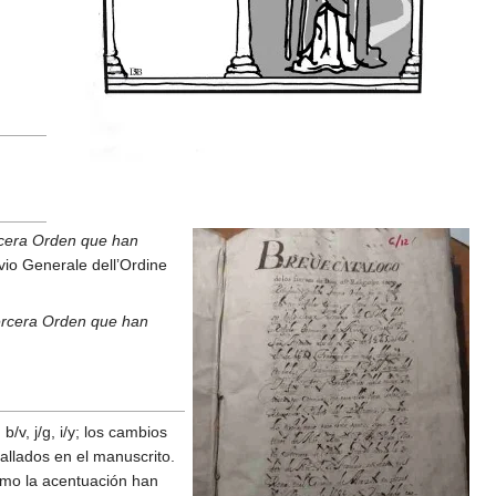
ercera Orden que han
ivio Generale dell’Ordine
Tercera Orden que han
/v, j/g, i/y; los cambios
allados en el manuscrito.
como la acentuación han