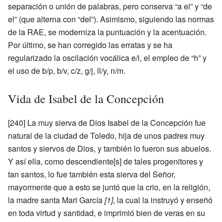
separación o unión de palabras, pero conserva “a el” y “de
el” (que alterna con “del”). Asimismo, siguiendo las normas
de la RAE, se moderniza la puntuación y la acentuación.
Por último, se han corregido las erratas y se ha
regularizado la oscilación vocálica e/i, el empleo de “h” y
el uso de b/p, b/v, c/z, g/j, ll/y, n/m.
Vida de Isabel de la Concepción
[240] La muy sierva de Dios Isabel de la Concepción fue
natural de la ciudad de Toledo, hija de unos padres muy
santos y siervos de Dios, y también lo fueron sus abuelos.
Y así ella, como descendiente[s] de tales progenitores y
tan santos, lo fue también esta sierva del Señor,
mayormente que a esto se juntó que la crio, en la religión,
la madre santa Mari García
[1]
, la cual la instruyó y enseñó
en toda virtud y santidad, e imprimió bien de veras en su