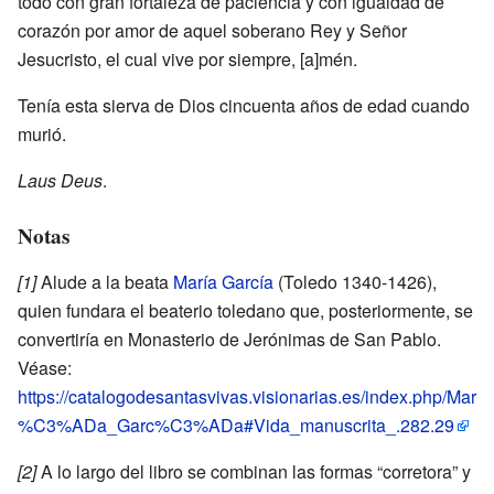
todo con gran fortaleza de paciencia y con igualdad de
corazón por amor de aquel soberano Rey y Señor
Jesucristo, el cual vive por siempre, [a]mén.
Tenía esta sierva de Dios cincuenta años de edad cuando
murió.
Laus Deus
.
Notas
[1]
Alude a la beata
María García
(Toledo 1340-1426),
quien fundara el beaterio toledano que, posteriormente, se
convertiría en Monasterio de Jerónimas de San Pablo.
Véase:
https://catalogodesantasvivas.visionarias.es/index.php/Mar
%C3%ADa_Garc%C3%ADa#Vida_manuscrita_.282.29
[2]
A lo largo del libro se combinan las formas “corretora” y