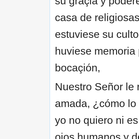
su graçia y podere
casa de religiosa
estuviese su culto
huviese memoria p
bocaçión,
Nuestro Señor le
amada, ¿cómo lo 
yo no quiero ni e
ojos humanos y d