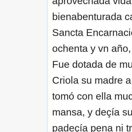
aprovechada vida,
bienabenturada ca
Sancta Encarnació
ochenta y vn año,
Fue dotada de mu
Criola su madre 
tomó con ella mu
mansa, y deçía s
padeçía pena ni t