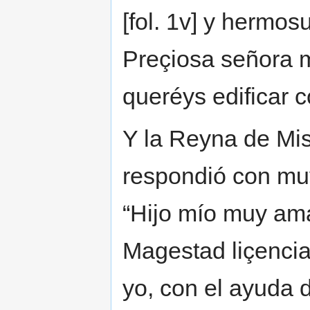
[fol. 1v] y hermos
Preçiosa señora 
queréys edificar 
Y la Reyna de Mis
respondió con mu
“Hijo mío muy am
Magestad liçencia 
yo, con el ayuda 