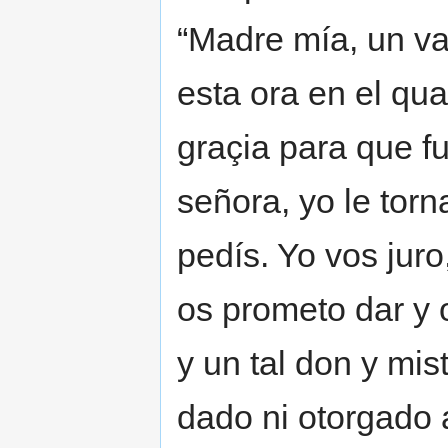
“Madre mía, un v
esta ora en el qu
graçia para que f
señora, yo le tor
pedís. Yo vos juro
os prometo dar y o
y un tal don y mis
dado ni otorgado