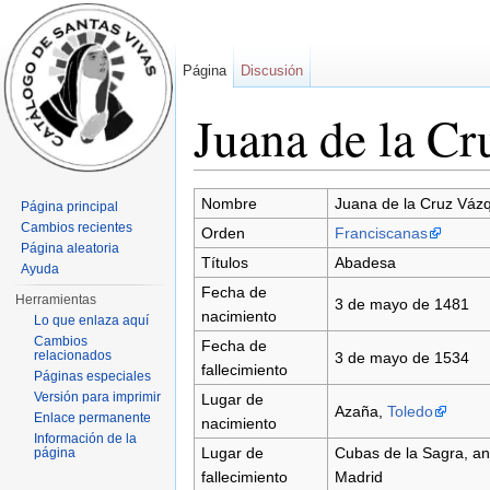
Página
Discusión
Juana de la Cr
Saltar a:
navegación
,
buscar
Nombre
Juana de la Cruz Vázq
Página principal
Cambios recientes
Orden
Franciscanas
Página aleatoria
Títulos
Abadesa
Ayuda
Fecha de
Herramientas
3 de mayo de 1481
nacimiento
Lo que enlaza aquí
Cambios
Fecha de
relacionados
3 de mayo de 1534
fallecimiento
Páginas especiales
Versión para imprimir
Lugar de
Azaña,
Toledo
Enlace permanente
nacimiento
Información de la
Lugar de
Cubas de la Sagra, a
página
fallecimiento
Madrid