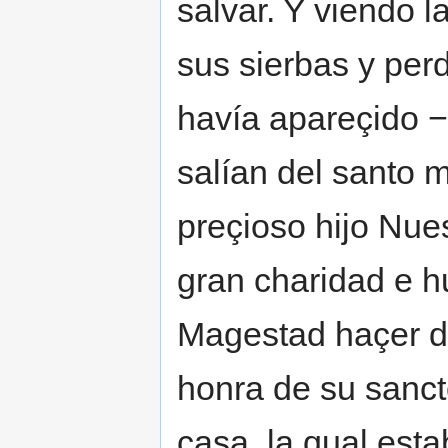
salvar. Y viendo 
sus sierbas y per
havía apareçido −
salían del santo m
preçioso hijo Nue
gran charidad e h
Magestad haçer d
honra de su sancto
casa, la qual est