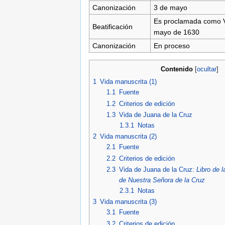
Canonización
3 de mayo
Es proclamada como V
Beatificación
mayo de 1630
Canonización
En proceso
Contenido
[
ocultar
]
1
Vida manuscrita (1)
1.1
Fuente
1.2
Criterios de edición
1.3
Vida de Juana de la Cruz
1.3.1
Notas
2
Vida manuscrita (2)
2.1
Fuente
2.2
Criterios de edición
2.3
Vida de Juana de la Cruz:
Libro de 
de Nuestra Señora de la Cruz
2.3.1
Notas
3
Vida manuscrita (3)
3.1
Fuente
3.2
Criterios de edición