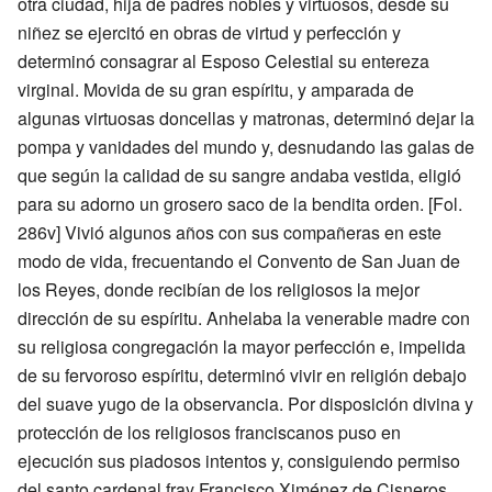
otra ciudad, hija de padres nobles y virtuosos, desde su
niñez se ejercitó en obras de virtud y perfección y
determinó consagrar al Esposo Celestial su entereza
virginal. Movida de su gran espíritu, y amparada de
algunas virtuosas doncellas y matronas, determinó dejar la
pompa y vanidades del mundo y, desnudando las galas de
que según la calidad de su sangre andaba vestida, eligió
para su adorno un grosero saco de la bendita orden. [Fol.
286v] Vivió algunos años con sus compañeras en este
modo de vida, frecuentando el Convento de San Juan de
los Reyes, donde recibían de los religiosos la mejor
dirección de su espíritu. Anhelaba la venerable madre con
su religiosa congregación la mayor perfección e, impelida
de su fervoroso espíritu, determinó vivir en religión debajo
del suave yugo de la observancia. Por disposición divina y
protección de los religiosos franciscanos puso en
ejecución sus piadosos intentos y, consiguiendo permiso
del santo cardenal fray Francisco Ximénez de Cisneros,