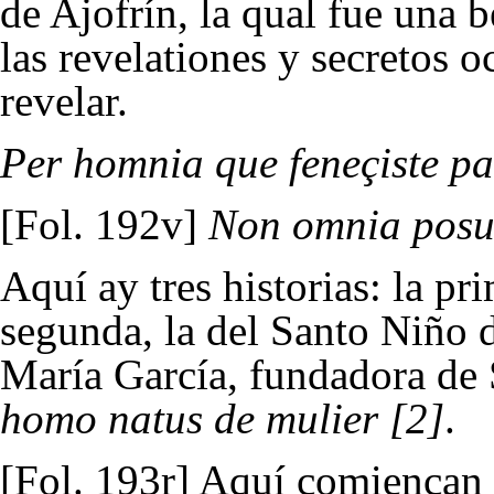
de Ajofrín, la qual fue una 
las revelationes y secretos 
revelar.
Per homnia que feneçiste p
[Fol. 192v]
Non omnia pos
Aquí ay tres historias: la pr
segunda, la del Santo Niño d
María García
, fundadora de
homo natus de mulier
[2]
.
[Fol. 193r] Aquí comiençan l