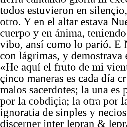
todos estuvieron en silençio
otro. Y en el altar estava Nu
cuerpo y en ánima, teniendo
vibo, ansí como lo parió. E 
con lágrimas, y demostrava e
«He aquí el fruto de mi vie
çinco maneras es cada día cr
malos sacerdotes; la una es p
por la cobdiçia; la otra por l
ignoratia de sinples y necio
discerner inter lepran & lep