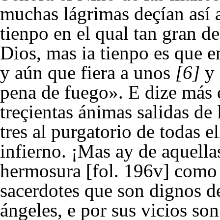
muchas lágrimas deçían así a
tienpo en el qual tan gran d
Dios, mas ia tienpo es que e
y aún que fiera a unos
[6]
y 
pena de fuego». E dize más e
treçientas ánimas salidas de
tres al purgatorio de todas e
infierno. ¡Mas ay de aquella
hermosura [fol. 196v] como 
sacerdotes que son dignos d
ángeles, e por sus vicios so