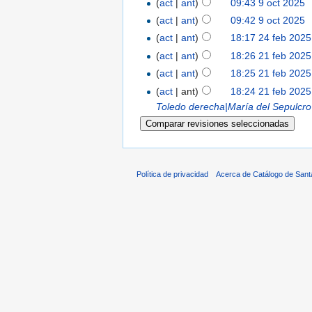
(
act
|
ant
)
09:43 9 oct 2025
‎
(
act
|
ant
)
09:42 9 oct 2025
‎
(
act
|
ant
)
18:17 24 feb 2025
(
act
|
ant
)
18:26 21 feb 2025
(
act
|
ant
)
18:25 21 feb 2025
(
act
| ant)
18:24 21 feb 2025
Toledo
derecha|María del Sepulcro|
Política de privacidad
Acerca de Catálogo de Sant