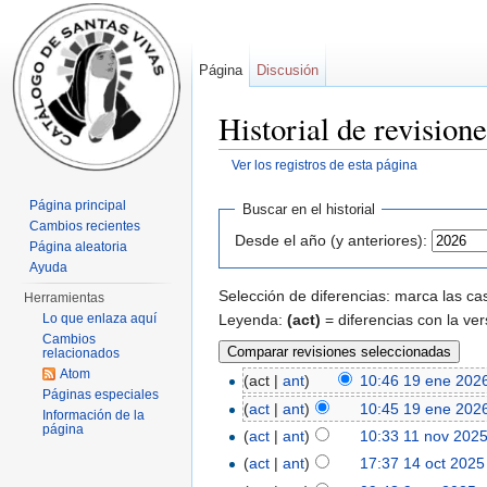
Página
Discusión
Historial de revision
Ver los registros de esta página
Saltar a:
navegación
,
buscar
Página principal
Buscar en el historial
Cambios recientes
Desde el año (y anteriores):
Página aleatoria
Ayuda
Selección de diferencias: marca las cas
Herramientas
Leyenda:
(act)
= diferencias con la ver
Lo que enlaza aquí
Cambios
relacionados
Atom
(act |
ant
)
10:46 19 ene 202
Páginas especiales
(
act
|
ant
)
10:45 19 ene 202
Información de la
página
(
act
|
ant
)
10:33 11 nov 202
(
act
|
ant
)
17:37 14 oct 2025