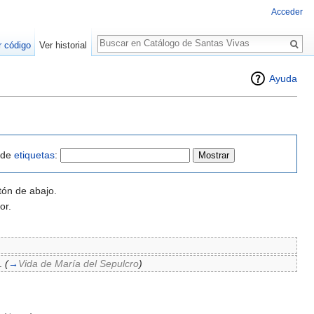
Acceder
Buscar
r código
Ver historial
Ayuda
o de
etiquetas
:
tón de abajo.
or.
.
(
→
Vida de María del Sepulcro
)