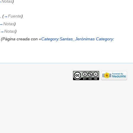
→
Notas
)
.
(
→
Fuente
)
→
Notas
)
→
Notas
)
(Página creada con «
Category:Santas_Jerónimas
Category: