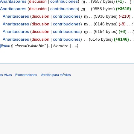
Anaritasoares
(
discusión
|
contribuciones
)
‎
m
. .
(9557 bytes)
(+2)
‎
. .
(
Anaritasoares
(
discusión
|
contribuciones
)
‎
m
. .
(9555 bytes)
(+3619)
‎
Anaritasoares
(
discusión
|
contribuciones
)
‎
m
. .
(5936 bytes)
(-210)
‎
. 
‎
Anaritasoares
(
discusión
|
contribuciones
)
‎
m
. .
(6146 bytes)
(-8)
‎
. .
(
‎
Anaritasoares
(
discusión
|
contribuciones
)
‎
m
. .
(6154 bytes)
(+8)
‎
. .
(
‎
Anaritasoares
(
discusión
|
contribuciones
)
‎
. .
(6146 bytes)
(+6146)
‎
. .
link=
{| class="wikitable" |- | Nombre |...»)
as Vivas
Exoneraciones
Versión para móviles