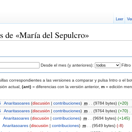
Leer
Ve
es de «María del Sepulcro»
Desde el mes (y anteriores):
Filtr
illas correspondientes a las versiones a comparar y pulsa Intro o el bo
sión actual,
(ant)
= diferencias con la versión anterior,
m
= edición men
6
‎
Anaritasoares
(
discusión
|
contribuciones
)
‎
m
. .
(9784 bytes)
(+20)
6
‎
Anaritasoares
(
discusión
|
contribuciones
)
‎
m
. .
(9764 bytes)
(+70)
‎
. 
5
‎
Anaritasoares
(
discusión
|
contribuciones
)
‎
m
. .
(9694 bytes)
(+145)
‎
Anaritasoares
(
discusión
|
contribuciones
)
‎
m
. .
(9549 bytes)
(-8)