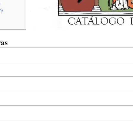
)
n)
vas