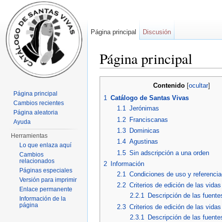
Página principal
Discusión
Página principal
Saltar a:
navegación
,
buscar
Contenido
[
ocultar
]
Página principal
1
Catálogo de Santas Vivas
Cambios recientes
1.1
Jerónimas
Página aleatoria
1.2
Franciscanas
Ayuda
1.3
Dominicas
Herramientas
1.4
Agustinas
Lo que enlaza aquí
1.5
Sin adscripción a una orden
Cambios
relacionados
2
Información
Páginas especiales
2.1
Condiciones de uso y referencia
Versión para imprimir
2.2
Criterios de edición de las vida
Enlace permanente
2.2.1
Descripción de las fuent
Información de la
página
2.3
Criterios de edición de las vida
2.3.1
Descripción de las fuent