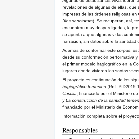
Algunas de estas santas vivas fueron 
revelaciones de algunas de ellas, que 
impresas de las órdenes religiosas en 
(
flos sanctorum
). Se recuperan, así, 
encuentran muy desperdigadas, la prete
se apunta a que algunas vidas conteni
narración, sin datos sobre la santidad
Además de conformar este
corpus
, es
desde su conformación performativa y d
el primer modelo hagiográfico en la Co
lugares donde vivieron las santas vivas
El proyecto es continuación de los sig
hagiográfico femenino
(Ref- PID2019-1
Castilla
, financiado por el Ministerio 
y
La construcción de la santidad femenin
financiado por el Ministerio de Econom
Información completa sobre el proyec
Responsables