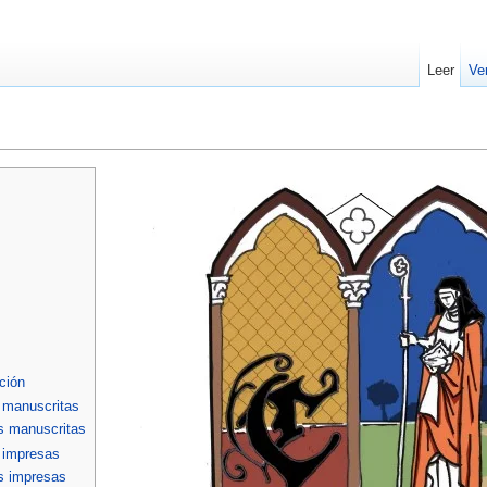
Leer
Ve
ción
s manuscritas
es manuscritas
s impresas
es impresas