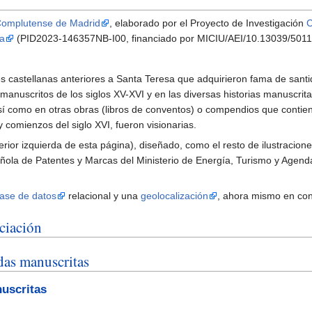
Complutense de Madrid
, elaborado por el Proyecto de Investigación
C
ma
(PID2023-146357NB-I00, financiado por MICIU/AEI/10.13039/501
es castellanas anteriores a Santa Teresa que adquirieron fama de sant
anuscritos de los siglos XV-XVI y en las diversas historias manuscritas
sí como en otras obras (libros de conventos) o compendios que contie
y comienzos del siglo XVI, fueron visionarias.
erior izquierda de esta página), diseñado, como el resto de ilustracion
pañola de Patentes y Marcas del Ministerio de Energía, Turismo y Agenda
ase de datos
relacional y una
geolocalización
, ahora mismo en con
ciación
idas manuscritas
nuscritas