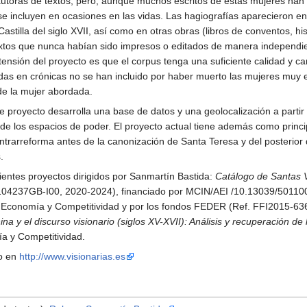
autoras de textos, pero, aunque muchos escritos de estas mujeres ha
se incluyen en ocasiones en las vidas. Las hagiografías aparecieron en 
Castilla del siglo XVII, así como en otras obras (libros de conventos, 
textos que nunca habían sido impresos o editados de manera independi
nsión del proyecto es que el corpus tenga una suficiente calidad y ca
das en crónicas no se han incluido por haber muerto las mujeres muy e
 de la mujer abordada.
te proyecto desarrolla una base de datos y una geolocalización a part
e los espacios de poder. El proyecto actual tiene además como princip
ntrarreforma antes de la canonización de Santa Teresa y del posterior 
.
uientes proyectos dirigidos por Sanmartín Bastida:
Catálogo de Santas 
04237GB-I00, 2020-2024), financiado por MCIN/AEI /10.13039/5011
de Economía y Competitividad y por los fondos FEDER (Ref. FFI2015-636
a y el discurso visionario (siglos XV-XVII): Análisis y recuperación de 
ía y Competitividad.
to en
http://www.visionarias.es