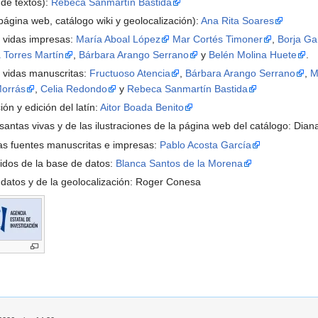
 de textos):
Rebeca Sanmartín Bastida
página web, catálogo wiki y geolocalización):
Ana Rita Soares
 vidas impresas:
María Aboal López
Mar Cortés Timoner
,
Borja G
 Torres Martín
,
Bárbara Arango Serrano
y
Belén Molina Huete
.
 vidas manuscritas:
Fructuoso Atencia
,
Bárbara Arango Serrano
,
M
Morrás
,
Celia Redondo
y
Rebeca Sanmartín Bastida
ón y edición del latín:
Aitor Boada Benito
santas vivas y de las ilustraciones de la página web del catálogo: Dia
las fuentes manuscritas e impresas:
Pablo Acosta García
idos de la base de datos:
Blanca Santos de la Morena
datos y de la geolocalización: Roger Conesa