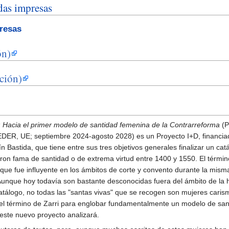
idas impresas
presas
ón)
ción)
: Hacia el primer modelo de santidad femenina de la Contrarreforma
(P
R, UE; septiembre 2024-agosto 2028) es un Proyecto I+D, financiado 
 Bastida, que tiene entre sus tres objetivos generales finalizar un cat
ron fama de santidad o de extrema virtud entre 1400 y 1550. El término
a, que fue influyente en los ámbitos de corte y convento durante la m
unque hoy todavía son bastante desconocidas fuera del ámbito de la his
atálogo, no todas las "santas vivas" que se recogen son mujeres caris
 término de Zarri para englobar fundamentalmente un modelo de sant
este nuevo proyecto analizará.