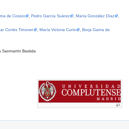
ama de Cossío
,
Pedro García Suárez
,
María González Díaz
,
ar Cortés Timoner
,
María Victoria Curto
,
Borja Gama de
na Sanmartín Bastida