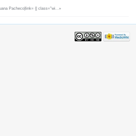
na Pacheco|link= {| class="wi...»