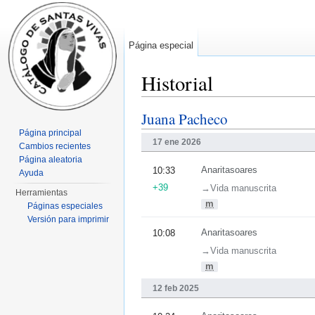
Página especial
Historial
Saltar a:
navegación
,
buscar
Juana Pacheco
Página principal
17 ene 2026
Cambios recientes
Página aleatoria
Anaritasoares
10:33
Ayuda
+39
→‎Vida manuscrita
Herramientas
m
Páginas especiales
Versión para imprimir
Anaritasoares
10:08
→‎Vida manuscrita
m
12 feb 2025