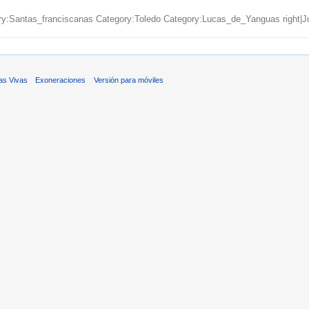
y:Santas_franciscanas Category:Toledo Category:Lucas_de_Yanguas right|Jua
as Vivas
Exoneraciones
Versión para móviles