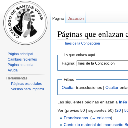
Página
Discusión
Páginas que enlazan 
←
Inés de la Concepción
Saltar a:
navegación
,
buscar
Página principal
Lo que enlaza aquí
Cambios recientes
Página:
Página aleatoria
Ayuda
Herramientas
Filtros
Páginas especiales
Ocultar
transclusiones |
Ocultar
enla
Versión para imprimir
Las siguientes páginas enlazan a
Inés
Ver (previas 50 | siguientes 50) (
20
|
5
Franciscanas
‎
(
← enlaces
)
Contexto material del manuscrito B