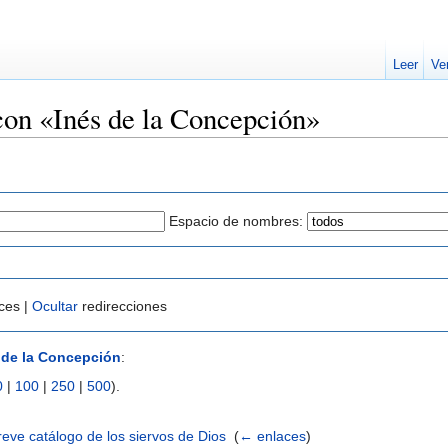
Leer
Ve
con «Inés de la Concepción»
Espacio de nombres:
ces |
Ocultar
redirecciones
 de la Concepción
:
0
|
100
|
250
|
500
).
reve catálogo de los siervos de Dios
‎
(
← enlaces
)