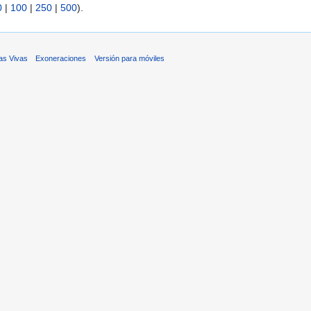
0
|
100
|
250
|
500
).
as Vivas
Exoneraciones
Versión para móviles