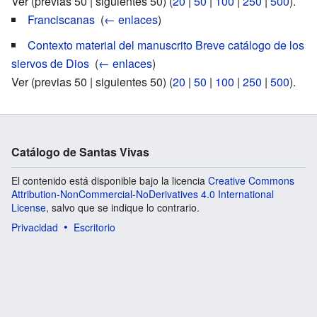
Ver (previas 50 | siguientes 50) (
20
|
50
|
100
|
250
|
500
).
Franciscanas
‎
(
← enlaces
)
Contexto material del manuscrito Breve catálogo de los
siervos de Dios
‎
(
← enlaces
)
Ver (previas 50 | siguientes 50) (
20
|
50
|
100
|
250
|
500
).
Catálogo de Santas Vivas
El contenido está disponible bajo la licencia
Creative Commons
Attribution-NonCommercial-NoDerivatives 4.0 International
License
, salvo que se indique lo contrario.
Privacidad
Escritorio