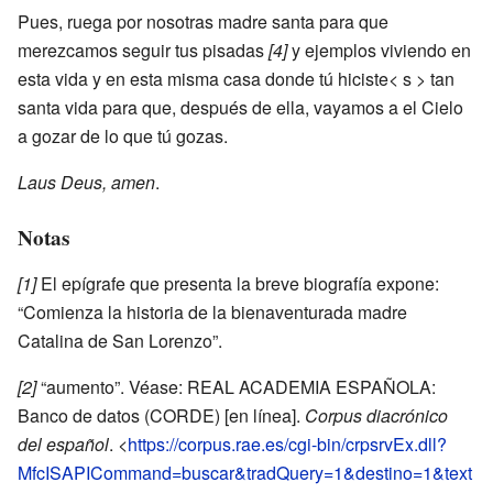
Pues, ruega por nosotras madre santa para que
merezcamos seguir tus pisadas
[4]
y ejemplos viviendo en
esta vida y en esta misma casa donde tú hiciste< s > tan
santa vida para que, después de ella, vayamos a el Cielo
a gozar de lo que tú gozas.
Laus Deus, amen
.
Notas
[1]
El epígrafe que presenta la breve biografía expone:
“Comienza la historia de la bienaventurada madre
Catalina de San Lorenzo”.
[2]
“aumento”. Véase: REAL ACADEMIA ESPAÑOLA:
Banco de datos (CORDE) [en línea].
Corpus diacrónico
del español
. <
https://corpus.rae.es/cgi-bin/crpsrvEx.dll?
MfcISAPICommand=buscar&tradQuery=1&destino=1&text