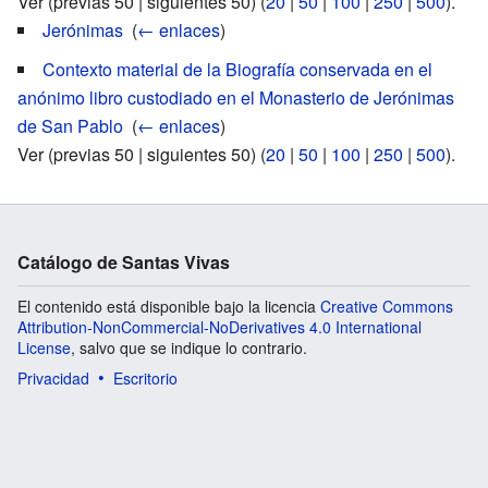
Ver (previas 50 | siguientes 50) (
20
|
50
|
100
|
250
|
500
).
Jerónimas
‎
(
← enlaces
)
Contexto material de la Biografía conservada en el
anónimo libro custodiado en el Monasterio de Jerónimas
de San Pablo
‎
(
← enlaces
)
Ver (previas 50 | siguientes 50) (
20
|
50
|
100
|
250
|
500
).
Catálogo de Santas Vivas
El contenido está disponible bajo la licencia
Creative Commons
Attribution-NonCommercial-NoDerivatives 4.0 International
License
, salvo que se indique lo contrario.
Privacidad
Escritorio