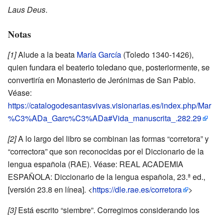
Laus Deus
.
Notas
[1]
Alude a la beata
María García
(Toledo 1340-1426),
quien fundara el beaterio toledano que, posteriormente, se
convertiría en Monasterio de Jerónimas de San Pablo.
Véase:
https://catalogodesantasvivas.visionarias.es/index.php/Mar
%C3%ADa_Garc%C3%ADa#Vida_manuscrita_.282.29
[2]
A lo largo del libro se combinan las formas “corretora” y
“correctora” que son reconocidas por el Diccionario de la
lengua española (RAE). Véase: REAL ACADEMIA
ESPAÑOLA: Diccionario de la lengua española, 23.ª ed.,
[versión 23.8 en línea]. <
https://dle.rae.es/corretora
>
[3]
Está escrito “siembre”. Corregimos considerando los