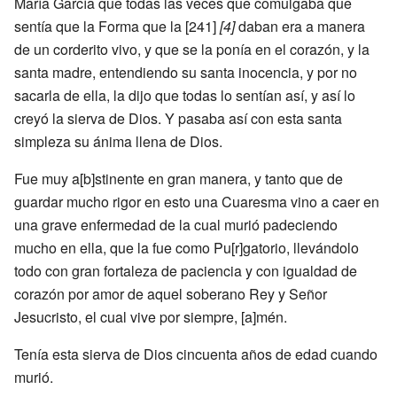
María García que todas las veces que comulgaba que
sentía que la Forma que la [241]
[4]
daban era a manera
de un corderito vivo, y que se la ponía en el corazón, y la
santa madre, entendiendo su santa inocencia, y por no
sacarla de ella, la dijo que todas lo sentían así, y así lo
creyó la sierva de Dios. Y pasaba así con esta santa
simpleza su ánima llena de Dios.
Fue muy a[b]stinente en gran manera, y tanto que de
guardar mucho rigor en esto una Cuaresma vino a caer en
una grave enfermedad de la cual murió padeciendo
mucho en ella, que la fue como Pu[r]gatorio, llevándolo
todo con gran fortaleza de paciencia y con igualdad de
corazón por amor de aquel soberano Rey y Señor
Jesucristo, el cual vive por siempre, [a]mén.
Tenía esta sierva de Dios cincuenta años de edad cuando
murió.