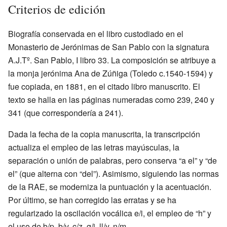
Criterios de edición
Biografía conservada en el libro custodiado en el
Monasterio de Jerónimas de San Pablo con la signatura
A.J.Tº. San Pablo, I libro 33. La composición se atribuye a
la monja jerónima Ana de Zúñiga (Toledo c.1540-1594) y
fue copiada, en 1881, en el citado libro manuscrito. El
texto se halla en las páginas numeradas como 239, 240 y
341 (que correspondería a 241).
Dada la fecha de la copia manuscrita, la transcripción
actualiza el empleo de las letras mayúsculas, la
separación o unión de palabras, pero conserva “a el” y “de
el” (que alterna con “del”). Asimismo, siguiendo las normas
de la RAE, se moderniza la puntuación y la acentuación.
Por último, se han corregido las erratas y se ha
regularizado la oscilación vocálica e/i, el empleo de “h” y
el uso de b/p, b/v, c/z, g/j, ll/y, n/m.