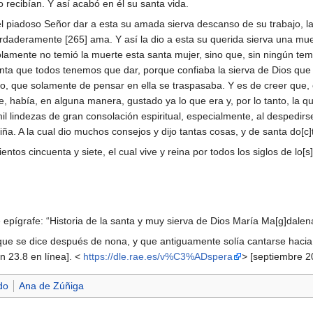
 recibían. Y así acabó en él su santa vida.
l piadoso Señor dar a esta su amada sierva descanso de su trabajo, l
daderamente [265] ama. Y así la dio a esta su querida sierva una muer
lamente no temió la muerte esta santa mujer, sino que, sin ningún te
uenta que todos tenemos que dar, porque confiaba la sierva de Dios que 
o, que solamente de pensar en ella se traspasaba. Y es de creer que, 
, había, en alguna manera, gustado ya lo que era y, por lo tanto, la qu
mil lindezas de gran consolación espiritual, especialmente, al despedirs
iña. A la cual dio muchos consejos y dijo tantas cosas, y de santa do[c
ntos cincuenta y siete, el cual vive y reina por todos los siglos de lo[s
 epígrafe: “Historia de la santa y muy sierva de Dios María Ma[g]dalen
ino, que se dice después de nona, y que antiguamente solía cantarse 
ión 23.8 en línea]. <
https://dle.rae.es/v%C3%ADspera
> [septiembre 2
do
Ana de Zúñiga