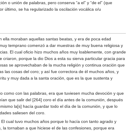
ción o unión de palabras, pero conserva “a el” y “de el” (que
 último, se ha regularizado la oscilación vocálica o/u
en ella moraban aquellas santas beatas, y era de poca edad
n. Y muy temprano comenzó a dar muestras de muy buena religiosa y
icias. El cual oficio hizo muchos años muy loablemente, con grande
criaron, porque la dio Dios a esta su sierva particular gracia para
giosas se aprovechaban de la mucha religión y continua oración que
as las cosas del coro; y así fue correctora de él muchos años, y
ritu y muy dada a la santa oración, que es la que sustenta y
mplo como con las palabras, era que tuviesen mucha devoción y que
an que salir del [264] coro el día antes de la comunión, después
mismo la[s] hacía guardar todo el día de la comunión, y que lo
dades saliesen del coro.
es. El cual tuvo muchos años porque lo hacía con tanto agrado y
 la tornaban a que hiciese el de las confesiones, porque era