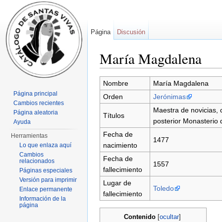
Página
Discusión
María Magdalena
Saltar a:
navegación
,
buscar
Nombre
María Magdalena
Página principal
Orden
Jerónimas
Cambios recientes
Maestra de novicias, c
Página aleatoria
Títulos
posterior Monasterio
Ayuda
Fecha de
Herramientas
1477
nacimiento
Lo que enlaza aquí
Cambios
Fecha de
relacionados
1557
fallecimiento
Páginas especiales
Versión para imprimir
Lugar de
Toledo
Enlace permanente
fallecimiento
Información de la
página
Contenido
[
ocultar
]