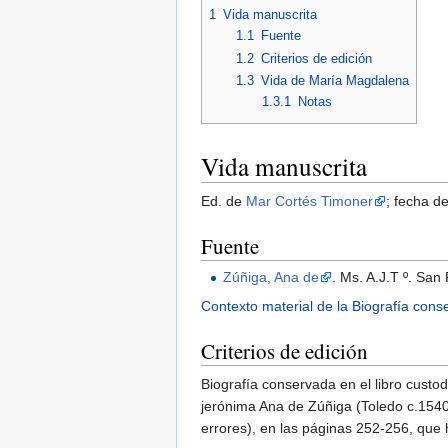
1
Vida manuscrita
1.1
Fuente
1.2
Criterios de edición
1.3
Vida de María Magdalena
1.3.1
Notas
Vida manuscrita
Ed. de
Mar Cortés Timoner
; fecha d
Fuente
Zúñiga, Ana de
. Ms. A.J.T º. San
Contexto material de la Biografía con
Criterios de edición
Biografía conservada en el libro custo
jerónima Ana de Zúñiga (Toledo c.1540-
errores), en las páginas 252-256, que