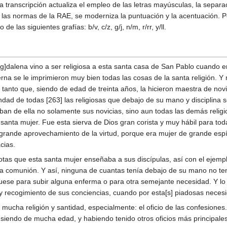
a transcripción actualiza el empleo de las letras mayúsculas, la separa
 las normas de la RAE, se moderniza la puntuación y la acentuación. Por
e las siguientes grafías: b/v, c/z, g/j, n/m, r/rr, y/ll.
g]dalena vino a ser religiosa a esta santa casa de San Pablo cuando 
tierna se le imprimieron muy bien todas las cosas de la santa religió
 tanto que, siendo de edad de treinta años, la hicieron maestra de nov
ad de todas [263] las religiosas que debajo de su mano y disciplina se 
aban de ella no solamente sus novicias, sino aun todas las demás reli
 santa mujer. Fue esta sierva de Dios gran corista y muy hábil para tod
n grande aprovechamiento de la virtud, porque era mujer de grande espí
cias.
evotas que esta santa mujer enseñaba a sus discípulas, así con el eje
a comunión. Y así, ninguna de cuantas tenía debajo de su mano no tení
uese para subir alguna enferma o para otra semejante necesidad. Y lo 
y recogimiento de sus conciencias, cuando por esta[s] piadosas necesi
n mucha religión y santidad, especialmente: el oficio de las confesion
iendo de mucha edad, y habiendo tenido otros oficios más principales,