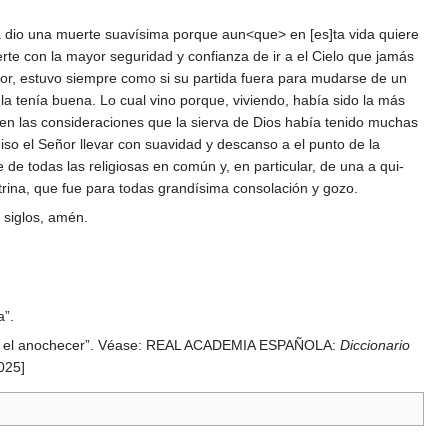
a dio una muerte suavísima porque aun<que> en [es]ta vida quiere
te con la mayor seguridad y confianza de ir a el Cielo que jamás
mor, estuvo siempre como si su partida fuera para mudarse de un
la tenía buena. Lo cual vino porque, viviendo, había sido la más
en las consideraciones que la sierva de Dios había tenido muchas
iso el Señor llevar con suavidad y descanso a el punto de la
e de todas las religiosas en común y, en particular, de una a qui-
]trina, que fue para todas grandísima consolación y gozo.
] siglos, amén.
a”.
hacia el anochecer”. Véase: REAL ACADEMIA ESPAÑOLA:
Diccionario
025]