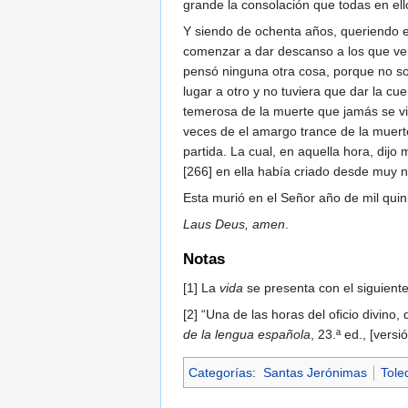
grande la consolación que todas en ello
Y siendo de ochenta años, queriendo e
comenzar a dar descanso a los que ver
pensó ninguna otra cosa, porque no so
lugar a otro y no tuviera que dar la c
temerosa de la muerte que jamás se vi
veces de el amargo trance de la muerte
partida. La cual, en aquella hora, dijo 
[266] en ella había criado desde muy n
Esta murió en el Señor año de mil quinie
Laus Deus, amen
.
Notas
[1] La
vida
se presenta con el siguiente
[2] “Una de las horas del oficio div
de la lengua española
, 23.ª ed., [vers
Categorías
:
Santas Jerónimas
Tole