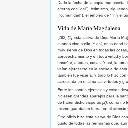
Dada la fecha de la copia manuscrita, l
alterna con “del”). Asimismo, siguiendo
(“cumunidad”), el empleo de “h” y el uso d
Vida de María Magdalena
[262]
[1]
Esta sierva de Dios María Ma[
cuando vino a ella. Y así, en la edad 
muy sierva de Dios en todas las cosas,
aprovechamiento y en toda virtud y bond
enseñar, a todas, cosas. Y así, la tom
veían ejercitarse en la escuela de esta
también fue vicaria. Y todo lo hizo co
acrecienta en el alma las virtudes y gra
Entre los santos ejercicios y cosas d
hiciesen grandes aparejos para la sant
de haber dicho vísperas
[2]
, como no f
mismo guardasen fuera, en el silencio 
Otro oficio hizo esta sierva de Dios co
gusto de todas las hermanas que, aun s