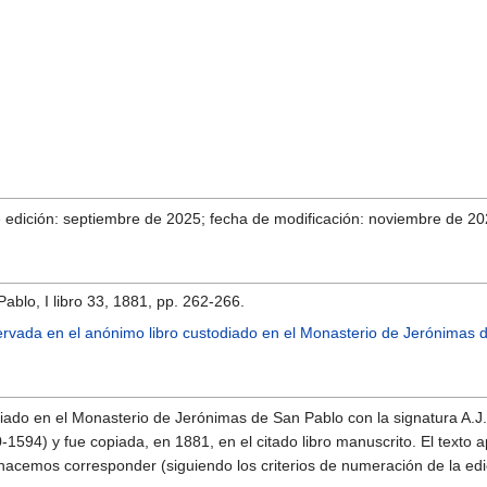
e edición: septiembre de 2025; fecha de modificación: noviembre de 20
 Pablo, I libro 33, 1881, pp. 262-266.
servada en el anónimo libro custodiado en el Monasterio de Jerónimas 
diado en el Monasterio de Jerónimas de San Pablo con la signatura A.J.T
1594) y fue copiada, en 1881, en el citado libro manuscrito. El texto 
 hacemos corresponder (siguiendo los criterios de numeración de la ed