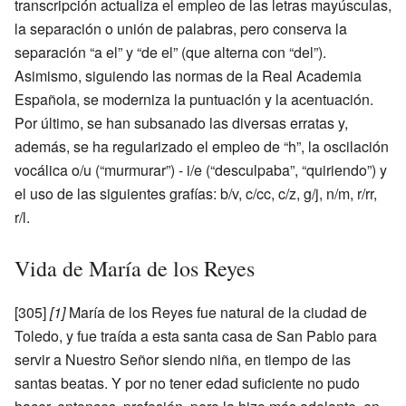
transcripción actualiza el empleo de las letras mayúsculas,
la separación o unión de palabras, pero conserva la
separación “a el” y “de el” (que alterna con “del”).
Asimismo, siguiendo las normas de la Real Academia
Española, se moderniza la puntuación y la acentuación.
Por último, se han subsanado las diversas erratas y,
además, se ha regularizado el empleo de “h”, la oscilación
vocálica o/u (“murmurar”) - i/e (“desculpaba”, “quiriendo”) y
el uso de las siguientes grafías: b/v, c/cc, c/z, g/j, n/m, r/rr,
r/l.
Vida de María de los Reyes
[305]
[1]
María de los Reyes fue natural de la ciudad de
Toledo, y fue traída a esta santa casa de San Pablo para
servir a Nuestro Señor siendo niña, en tiempo de las
santas beatas. Y por no tener edad suficiente no pudo