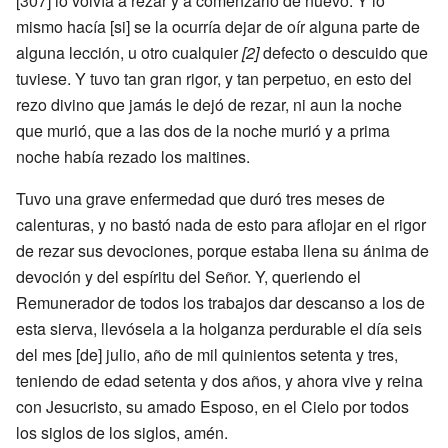
[307] lo volvía a rezar y a comenzarlo de nuevo. Y lo
mismo hacía [si] se la ocurría dejar de oír alguna parte de
alguna lección, u otro cualquier
[2]
defecto o descuido que
tuviese. Y tuvo tan gran rigor, y tan perpetuo, en esto del
rezo divino que jamás le dejó de rezar, ni aun la noche
que murió, que a las dos de la noche murió y a prima
noche había rezado los maitines.
Tuvo una grave enfermedad que duró tres meses de
calenturas, y no bastó nada de esto para aflojar en el rigor
de rezar sus devociones, porque estaba llena su ánima de
devoción y del espíritu del Señor. Y, queriendo el
Remunerador de todos los trabajos dar descanso a los de
esta sierva, llevósela a la holganza perdurable el día seis
del mes [de] julio, año de mil quinientos setenta y tres,
teniendo de edad setenta y dos años, y ahora vive y reina
con Jesucristo, su amado Esposo, en el Cielo por todos
los siglos de los siglos, amén.