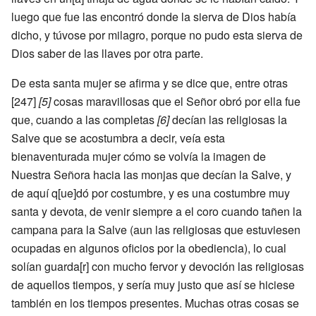
luego que fue las encontró donde la sierva de Dios había
dicho, y túvose por milagro, porque no pudo esta sierva de
Dios saber de las llaves por otra parte.
De esta santa mujer se afirma y se dice que, entre otras
[247]
[5]
cosas maravillosas que el Señor obró por ella fue
que, cuando a las completas
[6]
decían las religiosas la
Salve que se acostumbra a decir, veía esta
bienaventurada mujer cómo se volvía la imagen de
Nuestra Señora hacia las monjas que decían la Salve, y
de aquí q[ue]dó por costumbre, y es una costumbre muy
santa y devota, de venir siempre a el coro cuando tañen la
campana para la Salve (aun las religiosas que estuviesen
ocupadas en algunos oficios por la obediencia), lo cual
solían guarda[r] con mucho fervor y devoción las religiosas
de aquellos tiempos, y sería muy justo que así se hiciese
también en los tiempos presentes. Muchas otras cosas se