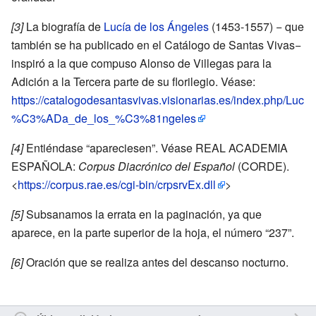
[3]
La biografía de
Lucía de los Ángeles
(1453-1557) − que
también se ha publicado en el Catálogo de Santas Vivas−
inspiró a la que compuso Alonso de Villegas para la
Adición a la Tercera parte de su florilegio. Véase:
https://catalogodesantasvivas.visionarias.es/index.php/Luc
%C3%ADa_de_los_%C3%81ngeles
[4]
Entiéndase “apareciesen”. Véase REAL ACADEMIA
ESPAÑOLA:
Corpus Diacrónico del Español
(CORDE).
<
https://corpus.rae.es/cgi-bin/crpsrvEx.dll
>
[5]
Subsanamos la errata en la paginación, ya que
aparece, en la parte superior de la hoja, el número “237”.
[6]
Oración que se realiza antes del descanso nocturno.