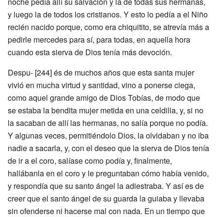
noche pedía allí su salvación y la de todas sus hermanas,
y luego la de todos los cristianos. Y esto lo pedía a el Niño
recién nacido porque, como era chiquitito, se atrevía más a
pedirle mercedes para sí, para todas, en aquella hora
cuando esta sierva de Dios tenía más devoción.
Despu- [244] és de muchos años que esta santa mujer
vivió en mucha virtud y santidad, vino a ponerse ciega,
como aquel grande amigo de Dios Tobías, de modo que
se estaba la bendita mujer metida en una celdilla, y, si no
la sacaban de allí las hermanas, no salía porque no podía.
Y algunas veces, permitiéndolo Dios, la olvidaban y no iba
nadie a sacarla, y, con el deseo que la sierva de Dios tenía
de ir a el coro, salíase como podía y, finalmente,
hallábanla en el coro y le preguntaban cómo había venido,
y respondía que su santo ángel la adiestraba. Y así es de
creer que el santo ángel de su guarda la guiaba y llevaba
sin ofenderse ni hacerse mal con nada. En un tiempo que