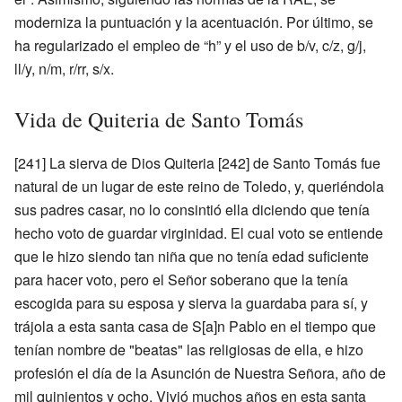
moderniza la puntuación y la acentuación. Por último, se
ha regularizado el empleo de “h” y el uso de b/v, c/z, g/j,
ll/y, n/m, r/rr, s/x.
Vida de Quiteria de Santo Tomás
[241] La sierva de Dios Quiteria [242] de Santo Tomás fue
natural de un lugar de este reino de Toledo, y, queriéndola
sus padres casar, no lo consintió ella diciendo que tenía
hecho voto de guardar virginidad. El cual voto se entiende
que le hizo siendo tan niña que no tenía edad suficiente
para hacer voto, pero el Señor soberano que la tenía
escogida para su esposa y sierva la guardaba para sí, y
trájola a esta santa casa de S[a]n Pablo en el tiempo que
tenían nombre de "beatas" las religiosas de ella, e hizo
profesión el día de la Asunción de Nuestra Señora, año de
mil quinientos y ocho. Vivió muchos años en esta santa