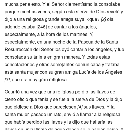
mucha pena esto. Y el Señor clementísimo la consolaba
porque muchas veces, según esta sierva de Dios reveló y
dijo a una religiosa grande amiga suya, <que>
[2]
oía
adonde estaba [246] de cantar a los ángeles,
especialmente, a la hora de los maitines. Y,
especialmente, en una noche de la Pascua de la Santa
Resurrección del Señor los oyó cantar a los ángeles, y fue
consolada su ánima en gran manera. Y todas estas
consolaciones y otras semejantes comunicaba y trataba
esta santa mujer con su gran amiga Lucía de los Ángeles
[3]
, que era muy gran religiosa.
Ocurrió una vez que una religiosa perdió las llaves de
cierto oficio que tenía y se fue a la sierva de Dios y la dijo
que pidiese a Dios que pareciesen
[4]
sus llaves. Y la
santa mujer, pasado un rato, envió a llamar a la religiosa
que había perdido las llaves y la dijo que hallaría las
llaves en un[a] tinaja de agua donde se le habían caído. Y