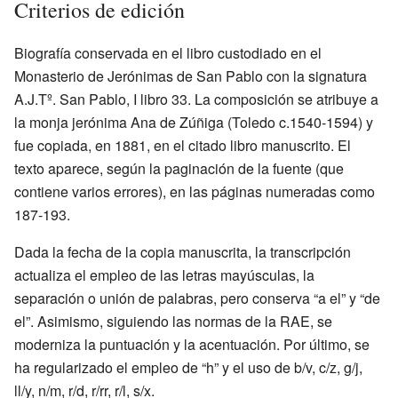
Criterios de edición
Biografía conservada en el libro custodiado en el
Monasterio de Jerónimas de San Pablo con la signatura
A.J.Tº. San Pablo, I libro 33. La composición se atribuye a
la monja jerónima Ana de Zúñiga (Toledo c.1540-1594) y
fue copiada, en 1881, en el citado libro manuscrito. El
texto aparece, según la paginación de la fuente (que
contiene varios errores), en las páginas numeradas como
187-193.
Dada la fecha de la copia manuscrita, la transcripción
actualiza el empleo de las letras mayúsculas, la
separación o unión de palabras, pero conserva “a el” y “de
el”. Asimismo, siguiendo las normas de la RAE, se
moderniza la puntuación y la acentuación. Por último, se
ha regularizado el empleo de “h” y el uso de b/v, c/z, g/j,
ll/y, n/m, r/d, r/rr, r/l, s/x.