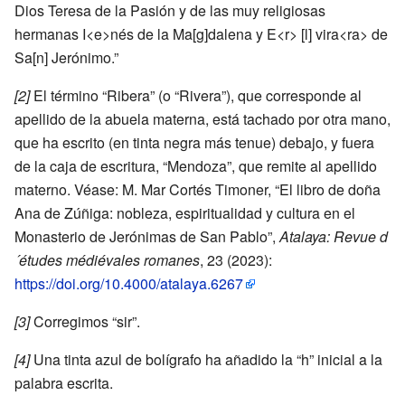
Dios Teresa de la Pasión y de las muy religiosas
hermanas I<e>nés de la Ma[g]dalena y E<r> [l] vira<ra> de
Sa[n] Jerónimo.”
[2]
El término “Ribera” (o “Rivera”), que corresponde al
apellido de la abuela materna, está tachado por otra mano,
que ha escrito (en tinta negra más tenue) debajo, y fuera
de la caja de escritura, “Mendoza”, que remite al apellido
materno. Véase: M. Mar Cortés Timoner, “El libro de doña
Ana de Zúñiga: nobleza, espiritualidad y cultura en el
Monasterio de Jerónimas de San Pablo”,
Atalaya: Revue d
´études médiévales romanes
, 23 (2023):
https://doi.org/10.4000/atalaya.6267
[3]
Corregimos “sir”.
[4]
Una tinta azul de bolígrafo ha añadido la “h” inicial a la
palabra escrita.