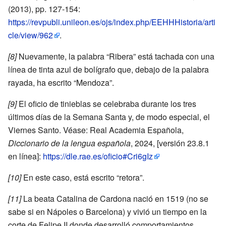
(2013), pp. 127-154:
https://revpubli.unileon.es/ojs/index.php/EEHHHistoria/arti
cle/view/962
.
[8]
Nuevamente, la palabra “Ribera” está tachada con una
línea de tinta azul de bolígrafo que, debajo de la palabra
rayada, ha escrito “Mendoza”.
[9]
El oficio de tinieblas se celebraba durante los tres
últimos días de la Semana Santa y, de modo especial, el
Viernes Santo. Véase: Real Academia Española,
Diccionario de la lengua española
, 2024, [versión 23.8.1
en línea]:
https://dle.rae.es/oficio#Cri6gIz
[10]
En este caso, está escrito “retora”.
[11]
La beata Catalina de Cardona nació en 1519 (no se
sabe si en Nápoles o Barcelona) y vivió un tiempo en la
corte de Felipe II donde desarrolló comportamientos