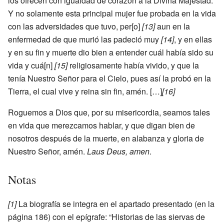
los ofrecen con igualdad de corazón a la Divina Majestad.
Y no solamente esta principal mujer fue probada en la vida
con las adversidades que tuvo, per[o]
[13]
aun en la
enfermedad de que murió las padeció muy
[14]
, y en ellas
y en su fin y muerte dio bien a entender cuál había sido su
vida y cuá[n]
[15]
religiosamente había vivido, y que la
tenía Nuestro Señor para el Cielo, pues así la probó en la
Tierra, el cual vive y reina sin fin, amén. […]
[16]
Roguemos a Dios que, por su misericordia, seamos tales
en vida que merezcamos hablar, y que digan bien de
nosotros después de la muerte, en alabanza y gloria de
Nuestro Señor, amén.
Laus Deus, amen
.
Notas
[1]
La biografía se integra en el apartado presentado (en la
página 186) con el epígrafe: “Historias de las siervas de