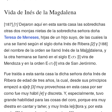
Vida de Inés de la Magdalena
[187]
[1]
Dejaron aquí en esta santa casa las sobredichas
otras dos monjas nietas de la sobredicha señora doña
Teresa de Meneses
, hijas de un hijo suyo, de las cuales la
una se llamó según el siglo doña Inés de Ribera
[2]
y [188]
del nombre de la orden se llamó Inés de la Ma[g]dalena, y
la otra hermana se llamó en el siglo E<r> [l] vira de
Mendoza y en la orden E<r>[l] vira de San Jerónimo.
Fue traída a esta santa casa la dicha señora doña Inés de
Ribera de edad de tres años, la cual, desde sus principios
empezó a s[e]r
[3]
muy provechosa en esta casa por ser
como fue muy hábil
[4]
y discreta. Y, especialmente, tuvo
grande habilidad para las cosas del coro, porque era muy
diestra en cantar y tañer, y muy linda le[c]tora y, por esta