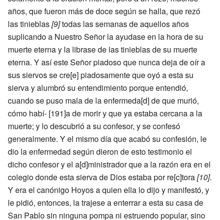
años, que fueron más de doce según se halla, que rezó
las tinieblas
[9]
todas las semanas de aquellos años
suplicando a Nuestro Señor la ayudase en la hora de su
muerte eterna y la librase de las tinieblas de su muerte
eterna. Y así este Señor piadoso que nunca deja de oír a
sus siervos se cre[e] piadosamente que oyó a esta su
sierva y alumbró su entendimiento porque entendió,
cuando se puso mala de la enfermeda[d] de que murió,
cómo habí- [191]a de morir y que ya estaba cercana a la
muerte; y lo descubrió a su confesor, y se confesó
generalmente. Y el mismo día que acabó su confesión, le
dio la enfermedad según dieron de esto testimonio el
dicho confesor y el a[d]ministrador que a la razón era en el
colegio donde esta sierva de Dios estaba por re[c]tora
[10]
.
Y era el canónigo Hoyos a quien ella lo dijo y manifestó, y
le pidió, entonces, la trajese a enterrar a esta su casa de
San Pablo sin ninguna pompa ni estruendo popular, sino