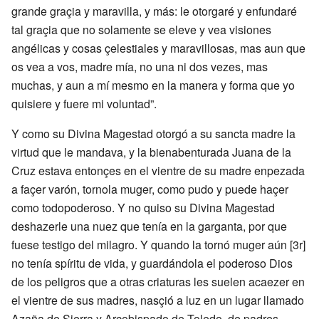
grande graçia y maravilla, y más: le otorgaré y enfundaré
tal graçia que no solamente se eleve y vea visiones
angélicas y cosas çelestiales y maravillosas, mas aun que
os vea a vos, madre mía, no una ni dos vezes, mas
muchas, y aun a mí mesmo en la manera y forma que yo
quisiere y fuere mi voluntad”.
Y como su Divina Magestad otorgó a su sancta madre la
virtud que le mandava, y la bienabenturada Juana de la
Cruz estava entonçes en el vientre de su madre enpezada
a façer varón, tornola muger, como pudo y puede haçer
como todopoderoso. Y no quiso su Divina Magestad
deshazerle una nuez que tenía en la garganta, por que
fuese testigo del milagro. Y quando la tornó muger aún [3r]
no tenía spíritu de vida, y guardándola el poderoso Dios
de los peligros que a otras criaturas les suelen acaezer en
el vientre de sus madres, nasçió a luz en un lugar llamado
Azaña de Sierra y Arçobispado de Toledo, de padres