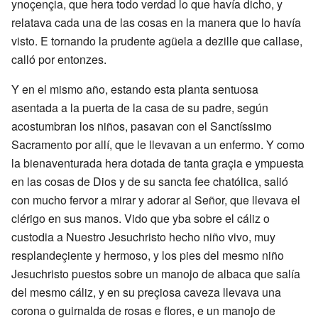
ynoçençia, que hera todo verdad lo que havía dicho, y
relatava cada una de las cosas en la manera que lo havía
visto. E tornando la prudente agüela a dezille que callase,
calló por entonzes.
Y en el mismo año, estando esta planta sentuosa
asentada a la puerta de la casa de su padre, según
acostumbran los niños, pasavan con el Sanctíssimo
Sacramento por allí, que le llevavan a un enfermo. Y como
la bienaventurada hera dotada de tanta graçia e ympuesta
en las cosas de Dios y de su sancta fee chatólica, salió
con mucho fervor a mirar y adorar al Señor, que llevava el
clérigo en sus manos. Vido que yba sobre el cáliz o
custodia a Nuestro Jesuchristo hecho niño vivo, muy
resplandeçiente y hermoso, y los pies del mesmo niño
Jesuchristo puestos sobre un manojo de albaca que salía
del mesmo cáliz, y en su preçiosa caveza llevava una
corona o guirnalda de rosas e flores, e un manojo de