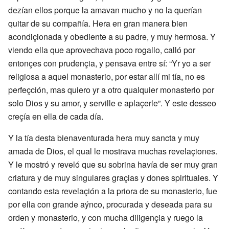
dezían ellos porque la amavan mucho y no la querían
quitar de su compañía. Hera en gran manera bien
acondiçionada y obediente a su padre, y muy hermosa. Y
viendo ella que aprovechava poco rogallo, calló por
entonçes con prudençia, y pensava entre sí: “Yr yo a ser
religiosa a aquel monasterio, por estar allí mi tía, no es
perfeçción, mas quiero yr a otro qualquier monasterio por
solo Dios y su amor, y serville e aplaçerle”. Y este desseo
creçía en ella de cada día.
Y la tía desta bienaventurada hera muy sancta y muy
amada de Dios, el qual le mostrava muchas revelaçiones.
Y le mostró y reveló que su sobrina havía de ser muy gran
criatura y de muy singulares graçias y dones spirituales. Y
contando esta revelaçión a la priora de su monasterio, fue
por ella con grande aýnco, procurada y deseada para su
orden y monasterio, y con mucha diligençia y ruego la