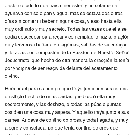
desto no todo lo que havía menester; y no solamente
ayunava con solo pan y agua, mas se estava dos o tres
días sin comer ni beber ninguna cosa, y esto hazía ella
muy ordinario y muy secreto. Todas las vezes que ella se
podía desocupar para reçar y contemplar, lo hazía: oraçión
muy fervorosa bañada en lágrimas, salidas de su coraçón
y lloradas con compasión de la Passión de Nuestro Señor
Jesuchristo, que hecha de otra manera la oracçión la tenía
por yndigna de ser resçivida delante del acatamiento
divino.
Hera cruel para su cuerpo, que traýa junto con sus carnes
un siliçio hecho de unas cardas que buscó ella muy
secretamente, y las deshizo, e todas las púas e puntas
cosió en una cosa muy áspera. Y aquello traýa junto a sus
carnes. Andava de contino dolorosa y toda llagada, y muy
alegre y consolada, porque tenía contino dolores que