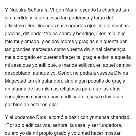
Y Nuestra Señora la Virgen María, oyendo la charidad tan
sin medida y la promessa tan poderosa y larga del
altíssimo Dios, fincados sus sagrados ojos, le dio muchas
graçias, diziendo: “Yo os adoro y bendigo, Dios mío, hijo
mío muy amado, y os doy loores y graçias sin quenta por
tan grandes mercedes como vuestra divininal clemençia
me a otorgado en querer offreçer tal graçia e don a aquella
mi casa que yo edifiqué, o mandé edificar, en aquel campo
despoblado, aunque yo, Señor, no pedía a vuestra Divina
Magestad tan singular don, sino algún poquito de graçia
en alguna de las mismas religiosas para que las otras
conoçiesen cómo yo havía edificado la casa e tuviesen
por bien de estar en ella”.
Y el poderoso Dios le tornó a dezir con ynmensa charidad:
“Por solo edificar vos, señora, la casa, y ser fundadora,
quiero yo de mi propio grado y voluntad haçer mostrar