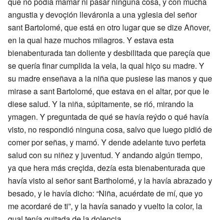
que no podía mamar ni pasar ninguna cosa, y con mucha
angustia y devoçión lleváronla a una yglesia del señor
sant Bartolomé, que está en otro lugar que se dize Añover,
en la qual haze muchos milagros. Y estava esta
bienabenturada tan doliente y desbilitada que pareçía que
se quería finar cumplida la vela, la qual hiço su madre. Y
su madre enseñava a la niña que pusiese las manos y que
mirase a sant Bartolomé, que estava en el altar, por que le
diese salud. Y la niña, súpitamente, se rió, mirando la
ymagen. Y preguntada de qué se havía reýdo o qué havía
visto, no respondió ninguna cosa, salvo que luego pidió de
comer por señas, y mamó. Y dende adelante tuvo perfeta
salud con su niñez y juventud. Y andando algún tiempo,
ya que hera más creçida, dezía esta bienabenturada que
havía visto al señor sant Bartholomé, y la havía abrazado y
besado, y le havía dicho: “Niña, acuérdate de mí, que yo
me acordaré de ti”, y la havía sanado y vuelto la color, la
qual tenía quitada de la dolençia.