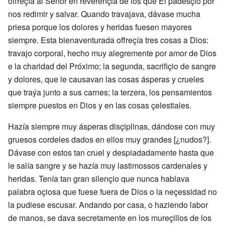
offreçía al Señor en reverençia de los que Él padesçió por
nos redimir y salvar. Quando travajava, dávase mucha
priesa porque los dolores y heridas fuesen mayores
siempre. Esta bienaventurada offreçía tres cosas a Dios:
travajo corporal, hecho muy alegremente por amor de Dios
e la charidad del Próximo; la segunda, sacrifiçio de sangre
y dolores, que le causavan las cosas ásperas y crueles
que traýa junto a sus carnes; la terzera, los pensamientos
siempre puestos en Dios y en las cosas çelestiales.
Hazía siempre muy ásperas disçiplinas, dándose con muy
gruesos cordeles dados en ellos muy grandes [¿nudos?].
Dávase con estos tan cruel y despiadadamente hasta que
le salía sangre y se hazía muy lastimossos cardenales y
heridas. Tenía tan gran silençio que nunca hablava
palabra oçiosa que fuese fuera de Dios o la neçessidad no
la pudiese escusar. Andando por casa, o haziendo labor
de manos, se dava secretamente en los mureçillos de los