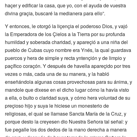
haçer y edificar la casa, que yo, con el ayuda de vuestra
divina graçia, buscaré la medianera para ello”.
Y entonces, le otorgó la liçençia el poderoso Dios, y vajó
la Emperadora de los Çielos a la Tierra por su profunda
humildad y soberada charidad, y apareçió a una niña del
pueblo de Cubas cuyo nombre era Ynés, la qual guardava
puercos y hera de simple y recta yntençión y de limpio y
paçífico coraçón. Y después de havella apareçido por tres
vezes o más, cada una de su manera, y la habló
enseñándola algunas cosas provechosas para su ánima, y
mandole que dixese en el dicho lugar cómo la havía visto
a ella, o bulto o claridad suya, y cómo hera voluntad de su
preçioso hijo y suya le hiciese un monesterio de
religiosas, el qual se llamase Sancta María de la Cruz, y
porque desto la creyesen dio Nuestra Señora tal señal: y
fue pegalle los dos dedos de la mano derecha a manera