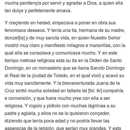
mucha penitençia por servir y agradar a Dios, a quien ella
tan dulçe y perfetamente amava.
Y creçiendo en hedad, empezava a poner en obra sus
fervorosos desseos. Y tenía una tía, hermana de su madre,
donzel[la] y de muy sancta vida, en quien Nuestro Señor
mostró muy claro y manifiesto milagros e maravillas, con la
qual ella se consolava y comunicava mucho. Y en este
tiempo metiose religiosa esta su tía en la Orden de Santo
Domingo, en un monasterio que se llama Sancto Domingo
el Real de la çiudad de Toledo, en el qual vivió y acavó su
vida muy sanctamente. Y la bienaventurada Juana de la
Cruz sintió mucha soledad en faltarle tal [fol. 6r] compañía
e conversión, y que fuera mucho yrse con ella a ser
religiosa. Y rogolo y pidiolo con muchas lágrimas a su
padre y agüela, y ellos no se lo quisieron conçeder,
diziendo que tenía poca edad y no podría llevar las
asperezas de la religión, que serían muy grandes. Y esto