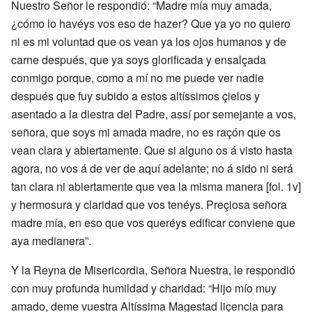
Nuestro Señor le respondió: “Madre mía muy amada,
¿cómo lo havéys vos eso de hazer? Que ya yo no quiero
ni es mi voluntad que os vean ya los ojos humanos y de
carne después, que ya soys glorificada y ensalçada
conmigo porque, como a mí no me puede ver nadie
después que fuy subido a estos altíssimos çielos y
asentado a la diestra del Padre, assí por semejante a vos,
señora, que soys mi amada madre, no es raçón que os
vean clara y abiertamente. Que si alguno os á visto hasta
agora, no vos á de ver de aquí adelante; no á sido ni será
tan clara ni abiertamente que vea la misma manera [fol. 1v]
y hermosura y claridad que vos tenéys. Preçiosa señora
madre mía, en eso que vos queréys edificar conviene que
aya medianera”.
Y la Reyna de Misericordia, Señora Nuestra, le respondió
con muy profunda humildad y charidad: “Hijo mío muy
amado, deme vuestra Altíssima Magestad liçencia para