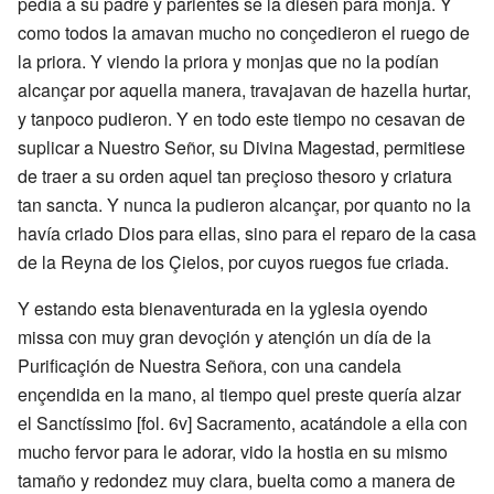
pedía a su padre y parientes se la diesen para monja. Y
como todos la amavan mucho no conçedieron el ruego de
la priora. Y viendo la priora y monjas que no la podían
alcançar por aquella manera, travajavan de hazella hurtar,
y tanpoco pudieron. Y en todo este tiempo no cesavan de
suplicar a Nuestro Señor, su Divina Magestad, permitiese
de traer a su orden aquel tan preçioso thesoro y criatura
tan sancta. Y nunca la pudieron alcançar, por quanto no la
havía criado Dios para ellas, sino para el reparo de la casa
de la Reyna de los Çielos, por cuyos ruegos fue criada.
Y estando esta bienaventurada en la yglesia oyendo
missa con muy gran devoçión y atençión un día de la
Purificaçión de Nuestra Señora, con una candela
ençendida en la mano, al tiempo quel preste quería alzar
el Sanctíssimo [fol. 6v] Sacramento, acatándole a ella con
mucho fervor para le adorar, vido la hostia en su mismo
tamaño y redondez muy clara, buelta como a manera de