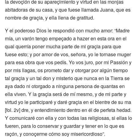
la devoçión de su apareçimiento y virtud en las monjas
abitadoras de su casa, y que fuese llamada Juana, que es
nombre de graçia, y ella llena de gratitud.
Y el poderoso Dios le respondió con mucho amor: “Madre
mía, un varón tengo empeçado a hazer en esta ora en el
qual querría poner mucha parte de mi graçia para que
fuese esto; y por amor de vos, señora, yo le tornase muger
para esa obra que vos pedís. Yo vos juro, por mi Passión y
por mis llagas, os prometo dar y otorgar por algún tiempo
tal graçia y un tal don y misterio que nunca en la Tierra se
aya dado ni otorgado a ninguna persona de quantas en
ella viven. Y la graçia será de mí mesmo, y de mi parte y
virtud yo le participaré y daré graçia en el bientre de su ma
[fol. 2v] dre, y entendimiento dentro en él de perfeta hedad.
Y comunicaré con ella y con todas las religiosas, si ellas lo
fueren, para lo conservar y guardar y tener en lo que es
raçón, y conoçerme cómo soy misericordioso”.