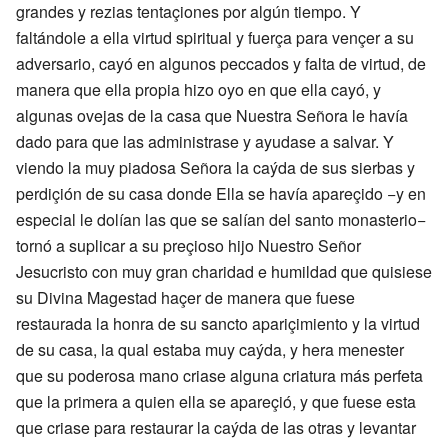
grandes y rezias tentaçiones por algún tiempo. Y
faltándole a ella virtud spiritual y fuerça para vençer a su
adversario, cayó en algunos peccados y falta de virtud, de
manera que ella propia hizo oyo en que ella cayó, y
algunas ovejas de la casa que Nuestra Señora le havía
dado para que las administrase y ayudase a salvar. Y
viendo la muy piadosa Señora la caýda de sus sierbas y
perdiçión de su casa donde Ella se havía apareçido −y en
especial le dolían las que se salían del santo monasterio−
tornó a suplicar a su preçioso hijo Nuestro Señor
Jesucristo con muy gran charidad e humildad que quisiese
su Divina Magestad haçer de manera que fuese
restaurada la honra de su sancto apariçimiento y la virtud
de su casa, la qual estaba muy caýda, y hera menester
que su poderosa mano criase alguna criatura más perfeta
que la primera a quien ella se apareçió, y que fuese esta
que criase para restaurar la caýda de las otras y levantar