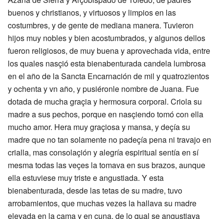
buenos y christianos, y virtuosos y limpios en las
costumbres, y de gente de mediana manera. Tuvieron
hijos muy nobles y bien acostumbrados, y algunos dellos
fueron religiosos, de muy buena y aprovechada vida, entre
los quales nasçió esta bienabenturada candela lumbrosa
en el año de la Sancta Encarnación de mil y quatrozientos
y ochenta y vn año, y pusiéronle nombre de Juana. Fue
dotada de mucha graçia y hermosura corporal. Criola su
madre a sus pechos, porque en nasçiendo tomó con ella
mucho amor. Hera muy graçiosa y mansa, y deçía su
madre que no tan solamente no padeçía pena ni travajo en
crialla, mas consolaçión y alegría espiritual sentía en sí
mesma todas las veçes la tomava en sus brazos, aunque
ella estuviese muy triste e angustiada. Y esta
bienabenturada, desde las tetas de su madre, tuvo
arrobamientos, que muchas vezes la hallava su madre
elevada en la cama y en cuna, de lo qual se angustiava