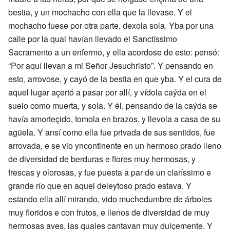
bestia, y un mochacho con ella que la llevase. Y el
mochacho fuese por otra parte, dexola sola. Yba por una
calle por la qual havían llevado el Sanctíssimo
Sacramento a un enfermo, y ella acordose de esto: pensó:
“Por aquí llevan a mi Señor Jesuchristo”. Y pensando en
esto, arrovose, y cayó de la bestia en que yba. Y el cura de
aquel lugar açertó a pasar por allí, y vídola caýda en el
suelo como muerta, y sola. Y él, pensando de la caýda se
havía amorteçido, tomola en brazos, y llevola a casa de su
agüela. Y ansí como ella fue privada de sus sentidos, fue
arrovada, e se vio yncontinente en un hermoso prado lleno
de diversidad de berduras e flores muy hermosas, y
frescas y olorosas, y fue puesta a par de un claríssimo e
grande río que en aquel deleytoso prado estava. Y
estando ella allí mirando, vido muchedumbre de árboles
muy floridos e con frutos, e llenos de diversidad de muy
hermosas aves, las quales cantavan muy dulçemente. Y