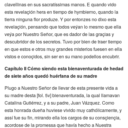
clavellinas en sus sacratíssimas manos. E quando vido
esta revelaçión hera en tiempo de hymbierno, quando la
tierra ninguna flor produze. Y por entonzes no dixo esta
revelaçión, pensando que todos veýan lo mesmo que ella
veýa por Nuestro Señor, que es dador de las graçias y
descubridor de los secretos. Tuvo por bien de traer tiempo
en que estos e otros muy grandes misterios fuesen en ella
vistos e conoçidos, sin ser en su mano podellos encubrir.
Capítulo II
Cómo siendo esta bienaventurada de hedad
de siete años quedó huérfana de su madre
Plugo a Nuestro Señor de llevar de esta presente vida a
su madre desta [fol. 5v] bienaventurada, la qual llamavan
Catalina Gutiérrez, y a su padre, Juan Vázquez. Como
esta honrada dueña huviese vivido muy cathólicamente, y
assí fue su fin, mirando ella los cargos de su consçiençia,
acordose de la promessa que havía hecho a Nuestra