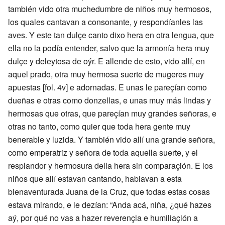
también vido otra muchedumbre de niños muy hermosos,
los quales cantavan a consonante, y respondíanles las
aves. Y este tan dulçe canto dixo hera en otra lengua, que
ella no la podía entender, salvo que la armonía hera muy
dulçe y deleytosa de oýr. E allende de esto, vido allí, en
aquel prado, otra muy hermosa suerte de mugeres muy
apuestas [fol. 4v] e adornadas. E unas le pareçían como
dueñas e otras como donzellas, e unas muy más lindas y
hermosas que otras, que pareçían muy grandes señoras, e
otras no tanto, como quier que toda hera gente muy
benerable y luzida. Y también vido allí una grande señora,
como emperatriz y señora de toda aquella suerte, y el
resplandor y hermosura della hera sin comparaçión. E los
niños que allí estavan cantando, hablavan a esta
bienaventurada Juana de la Cruz, que todas estas cosas
estava mirando, e le dezían: “Anda acá, niña, ¿qué hazes
aý, por qué no vas a hazer reverençia e humiliaçión a