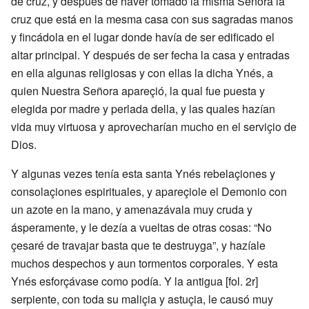
de cruz, y después de haver tomado la misma Señora la
cruz que está en la mesma casa con sus sagradas manos
y fincádola en el lugar donde havía de ser edificado el
altar principal. Y después de ser fecha la casa y entradas
en ella algunas religiosas y con ellas la dicha Ynés, a
quien Nuestra Señora apareçió, la qual fue puesta y
elegida por madre y perlada della, y las quales hazían
vida muy virtuosa y aprovecharían mucho en el serviçio de
Dios.
Y algunas vezes tenía esta santa Ynés rebelaçiones y
consolaçiones espirituales, y apareçiole el Demonio con
un azote en la mano, y amenazávala muy cruda y
ásperamente, y le dezía a vueltas de otras cosas: “No
çesaré de travajar basta que te destruyga”, y hazíale
muchos despechos y aun tormentos corporales. Y esta
Ynés esforçávase como podía. Y la antigua [fol. 2r]
serpiente, con toda su maliçia y astuçia, le causó muy