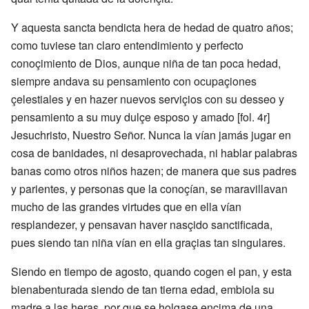
Y aquesta sancta bendicta hera de hedad de quatro años;
como tuviese tan claro entendimiento y perfecto
conoçimiento de Dios, aunque niña de tan poca hedad,
siempre andava su pensamiento con ocupaçiones
çelestiales y en hazer nuevos serviçios con su desseo y
pensamiento a su muy dulçe esposo y amado [fol. 4r]
Jesuchristo, Nuestro Señor. Nunca la vían jamás jugar en
cosa de banidades, ni desaprovechada, ni hablar palabras
banas como otros niños hazen; de manera que sus padres
y parientes, y personas que la conoçían, se maravillavan
mucho de las grandes virtudes que en ella vían
resplandezer, y pensavan haver nasçido sanctificada,
pues siendo tan niña vían en ella graçias tan singulares.
Siendo en tiempo de agosto, quando cogen el pan, y esta
bienabenturada siendo de tan tierna edad, embiola su
madre a las heras, por que se holgase ençima de una