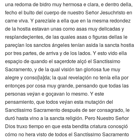
una redoma de bidro muy hermosa e clara, e dentro della,
fecho el bulto del cuerpo de nuestro Señor Jesuchristo en
carne viva. Y parezíale a ella que en la mesma redondez
de la hostia estavan unas como asas muy delicadas y
resplandeçientes, de las quales asas o figuras dellas le
pareçían los sanctos ángeles tenían asida la sancta hostia
por tres partes, de arriva y de los lados. Y esto vido ella
espaçio de quando el saçerdote alçó el Sanctíssimo
Sacramento, y de la qual visión tan gloriosa fue muy
alegre y conso[la]da; la qual revelaçión no tenía ella por
entonçes por cosa muy grande, pensando que todas las
personas veýan e goçavan lo mesmo. Y este
pensamiento, que todos veýan esta mutaçión del
Sanctíssimo Sacramento después de ser consagrado, le
duró hasta vino a la sancta religión. Pero Nuestro Señor
Dios truxo tiempo en que esta bendita criatura conosçió
cómo no hera visto de todos el Sanctíssimo Sacramento