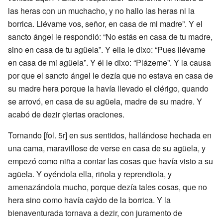
las heras con un muchacho, y no hallo las heras ni la
borrica. Llévame vos, señor, en casa de mi madre”. Y el
sancto ángel le respondió: “No estás en casa de tu madre,
sino en casa de tu agüela”. Y ella le dixo: “Pues llévame
en casa de mi agüela”. Y él le dixo: “Plázeme”. Y la causa
por que el sancto ángel le dezía que no estava en casa de
su madre hera porque la havía llevado el clérigo, quando
se arrovó, en casa de su agüela, madre de su madre. Y
acabó de dezir çiertas oraciones.
Tornando [fol. 5r] en sus sentidos, hallándose hechada en
una cama, maravillose de verse en casa de su agüela, y
empezó como niña a contar las cosas que havía visto a su
agüela. Y oyéndola ella, riñola y reprendiola, y
amenazándola mucho, porque dezía tales cosas, que no
hera sino como havía caýdo de la borrica. Y la
bienaventurada tornava a dezir, con juramento de