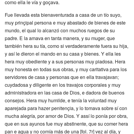
como ella le vía y goçava.
Fue llevada esta bienaventurada a casa de un tío suyo,
muy prinçipal persona e muy abastado de bienes de este
mundo, el qual lo alcanzó con muchos ruegos de su
padre. E la amava en tanta manera, y su muger, que
también hera su tía, como si verdaderamente fuera su hija,
y así le dieron el mando en su casa y bienes. Y ella les
hera muy obediente y a sus personas muy piadosa. Hera
muy honesta en todas sus obras, y muy caritativa para los
servidores de casa y personas que en ella travajavan;
cuydadosa y diligente en los travajos corporales y muy
administradora en las casa de Dios, e dadora de buenos
consejos. Hera muy humilde, e tenía la voluntad muy
aparejada para hazer penitençia, y lo tomava sobre sí con
mucha alegría, por amor de Dios. Y assí lo ponía por obra,
que en sus ayunos fue muy abstinente, que su comer hera
pan e agua y no comía más de una [fol. 7r] vez al día, y