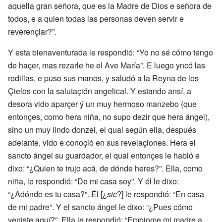
aquella gran señora, que es la Madre de Dios e señora de
todos, e a quien todas las personas deven servir e
reverençiar?”.
Y esta bienaventurada le respondió: “Yo no sé cómo tengo
de haçer, mas rezarle he el Ave María”. E luego yncó las
rodillas, e puso sus manos, y saludó a la Reyna de los
Çielos con la salutaçión angelical. Y estando ansí, a
desora vido aparçer ý un muy hermoso manzebo (que
entonçes, como hera niña, no supo dezir que hera ángel),
sino un muy lindo donzel, el qual según ella, después
adelante, vido e conoçió en sus revelaçiones. Hera el
sancto ángel su guardador, el qual entonçes le habló e
dixo: “¿Quien te trujo acá, de dónde heres?”. Ella, como
niña, le respondió: “De mi casa soy”. Y él le dixo:
“¿Adónde es tu casa?”. Él [¿
sic
?] le respondió: “En casa
de mi padre”. Y el sancto ángel le dixo: “¿Pues cómo
veniste aquí?”. Ella le respondió: “Embiome mi madre a